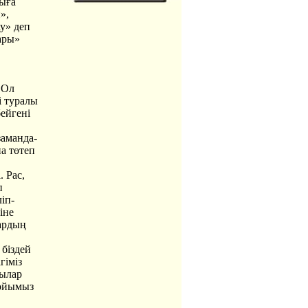
зыға
»,
у» деп
ары»
 Ол
і туралы
ейгені
заманда-
а төтеп
 Рас,
п
іп-
іне
тардың
 біздей
гіміз
шылар
 ойымыз