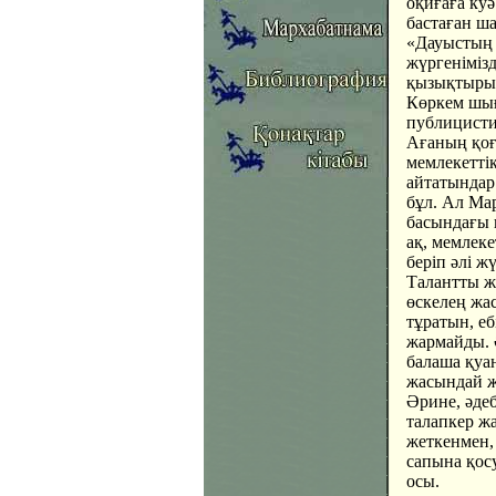
оқиғаға куә
бастаған ш
«Дауыстың т
жүргеніміз
қызықтырып
Көркем шы
публицисти
Ағаның қоға
мемлекеттік
айтатындар 
бұл. Ал Ма
басындағы 
ақ, мемлек
беріп әлі жү
Талантты жа
өскелең жас
тұратын, еб
жармайды. 
балаша қуа
жасындай ж
Әрине, әдеб
талапкер жа
жеткенмен, 
сапына қос
осы.