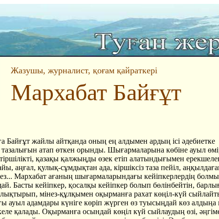
Жазушы, журналист, қоғам қайраткері
Мархабат Байғұт
ға Байғұт жайлы айтқанда оның ең алдымен ардың ісі әдебиетке
 тазалығын атап өткен орынды. Шығармаларына көбіне ауыл өмі
тіршілікті, қазақы қалжыңды өзек етіп алатындығымен ерекшелен
йы, аңғал, қулық-сұмдықтан ада, кіршіксіз таза пейіл, аңқылдаға
ез... Мархабат ағаның шығармаларындағы кейіпкерлердің болмы
дай. Басты кейіпкер, қосалқы кейіпкер болып бөлінбейтін, барлы
 толықтырып, мінез-құлқымен оқырманға рахат көңіл-күй сыйлай
ы ауыл адамдары күніге көріп жүрген өз туысыңдай көз алдыңа 
еле қалады. Оқырманға осындай көңіл күй сыйлаудың өзі, әңгім