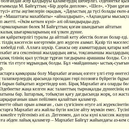
 болғандай әсер қалдыруы қаламгердің шеберлігі. Әдебиетке қы
ағымызда М. Байғұттың «Бір дорба диплом», «Шел», «Уран ұрған
үсі» атты әңгімелерін оқыдық. «Дауыстың да түсі болады екен-а
де «Машаттағы махаббаты» «айналдырып», «Ақпандағы мысықт
 әкетті. «Әкім кеткен күні» әлі ойландырады-дүр.
ғармаларынан бөлек М Байғұттың қоғам шындығын айтатын
калық шығармаларының өзі үлкен дүние.
м қайраткерлігі туралы да айтпай кету әбестік болған болар еді.
 тілдің көсегесін көгертемін деп жүрген азамат. Қазір тіл мәселес
көбейді ғой. Аллаға шүкір. Санасы ояу азаматтардың қатары көб
рхабат аға сексенінші жылдардың аяғы, тоқсаныншы жылдардың
қазақ тілінің қыл үстінде тұрған тағдырына арашашы болды. Со 
еттік тіл етуге мұрындық болды. Бұл «майданның» ыстық-суығын
р.
старға қамқоршы болу Мархабат ағаның өзгеге үлгі етер өнегесі.
 талапкерлердің арасында прозадан гөрі поэзияға бүйрегін бұры
і барын байқатып жүретіндер көп. Бірақ Мархабат аға оларды бөл
Әдебиетке жаңа келген жас таланттың тырнақалды дүниесінің өз
натыны бар. Іштарлық, тобықтан қағу дағдысында жорқ, ол жас
арқырағанын шын пейілмен қалайтын қаламгер.
иетте ойып орын алмаған , сын сүзгісінен өтуге әлі жүрексінетін
старға Мархабат аға жайлы бүгін көсіле айту мүмкін емес. Түсіні
көкейге түйгеніміз әлі аз. Дегенмен, дәл осы күні классик жазу
уға әбден лайық қаламгер – Мархабат Байғұт жайындағы аз-кем