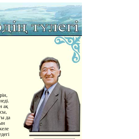
рін,
еді.
н ақ
сы,
ғы да
тын
келе
едегі