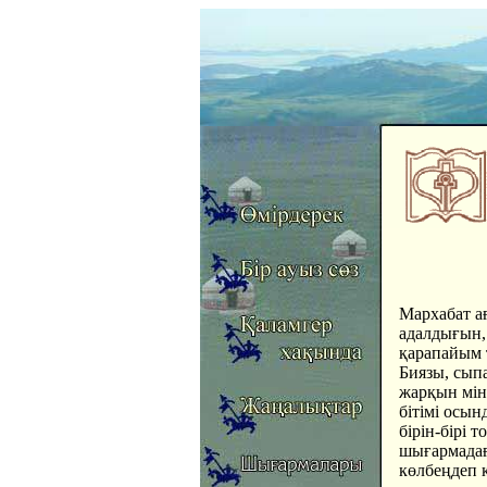
Мархабат а
адалдығын,
қарапайым 
Биязы, сыпа
жарқын мін
бітімі осын
бірін-бірі
шығармадағ
көлбеңдеп к