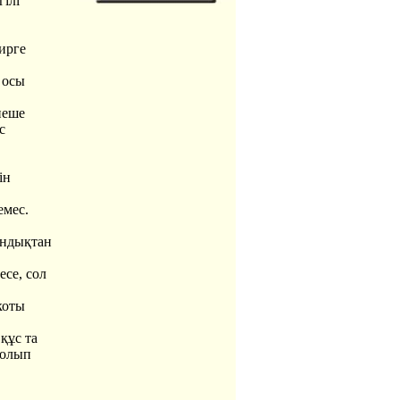
ілі
ирге
 осы
неше
с
ін
емес.
Сондықтан
се, сол
коты
құс та
болып