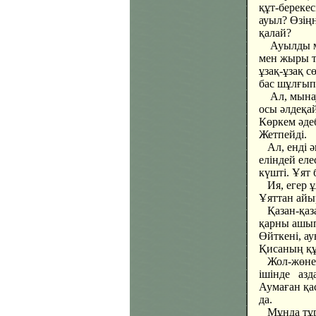
құт-берекес
ауыл? Өзің
қалай?
Ауылды мұн
мен жыры т
ұзақ-ұзақ 
бас шұлғып
Ал, мынау.
осы әлдеқа
Көркем әдеб
Жетпейді.
Ал, енді әк
еліндей ел
күшті. Ұят 
Ия, егер ұ
Ұяттан айы
Қазан-қаза
қарны ашып
Өйткені, ау
Қисаның құ
Жол-жөнеке
ішінде азд
Аумаған қа
да.
Мұнда тұрғ