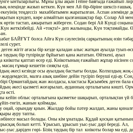
ге ынтызарлығы. Мұны ұлы ақын Гейне баяғыда ғажайып лир
ық өлеңінде жазып кеткен. Күн мен Ай бір-біріне шексіз ғашық.
 екеуінің теңдессіз махаббатымен жаратылған. Аспан әлемінде д
ақытын күндеп, көре алмайтын қызғаншақтар бар. Солар Ай ме
ек өртін тастап, ажыратып жіберген. Содан бері Ай Күнді соңын
.Күн жеткізбейді. Ай «тоқта!» деп жалынады, Күн тоқтамайды. Ө
-ан.
ат БАЙҒҰТ болса Айға Күн сәулесінің сарқытының өзін тәбәр
лелі сурет.
еген жігіт ағасы бір кезде қаладан алыс жатқан ауылда туып-өс
ы таудың бір түпірінде бұйығып қана жататын. Өйткені, ауыл
а киікоты қаптап өсер еді. Киікотының ғажайып жұпар иісінен с
 масаң ғұмыр кешетін сияқты еді.
ң әкесі кезінде осы ауылдың бастығы болды. Колхоздың жоқ-ж
е жәрдемдесіп, малға азық шөбіне дейін түсіріп беруші еді-ау. Со
бірі Ормантайдың жан жолдасы, кластасы Қасымбек деген бала ед
ң әкесі қызметі жоғарылап, ауданның орталығына көшті. Ор
та өсті.
 кейін облыс орталығына қызметке шақырып, орталықтан үй б
 үйіп-төгіп, жанын қоймады.
оңай, орындау қиын. Жылдар бойы пәтер жалдап, жаны қинал
қыры ауру тапты.
көбінесе масыл болады. Оны кім ұнатады. Құдай қосқан қатынын
рысқақ болып кетті. Ұрысып, ұрысып уыс-уыс дәрі береді. Ал,
с-уыс дәріден гөрі- Бізің таудың бір тал киікоты болар ма еді, д