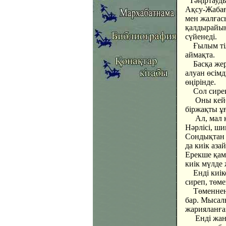
Тәңіртауды
Ақсу-Жаба
мен жалғас
қалдырайын
сүйенеді.
Ғылым тілі
аймақта.
Басқа жерл
алуан өсімд
өңірінде.
Сол сирек ө
Оны кейбіре
біржақты ұғ
Ал, мал қор
Нәрлісі, ши
Сондықтан д
да киік аза
Ерекше қам
киік мүлде
Енді киіко
сиреп, төме
Төменнен, я
бар. Мысал
жарияланған
Енді жан-ж