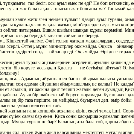
і, түпқазығы, тал бесігі осы ауыл емес пе еді? Не боп кеткенсің, е
нен туған жас бала сақалы шығып жат болғаны ма? Танымай қа
дай халге жеткізген нендей зұлмат? Қазіргі ауыл туралы, он
уралы құлаш-құлаш мақала жазып, мінберлерден аузымыз көпір
сөз сөйлеп жатырмыз. Ешкім шыбын шаққан құрлы көрмейді. Ми
 қойып отыра береді. Сынаған сайын өсе береді.
.. Кішкентай әңгіме. Әлгі толып жатқан мақалалардан, сөздерде
йда әсерлі. Әттең, мұны министрлер оқымайды. Оқыса – ойланар 
иеттің құдіреті сонда – ойланар еді. Оқымайды. Әрі десе тираж 
есінің ауыл туралы әңгімелерінен әсерленіп, ауылды қиялында е
естетіп, бір көруге ассыққан Қисаға не бетімізді айттық? Өлім
болды-ау!
ят қалса... Адамның айуаннан ең басты айырмашылығы ұятында 
рылған соң адамда айуаннан айырмашылық не қалды? Не қалды
н ет асылып, ит басына іркіт төгіліп жатады деген ауылдың Қи
 қайтты. Ауыл бір шайнек шәй беруге жарамады. Бұған әкесі қ
ылды ең бір таза періште, ең мейірімді, бауырмал деп, өмір бойы
лағына құйып келген өзі ғой.
й жұпыны ғана көпшілік асханаға кіріп, екеуі тамақ ішті. Сор
аған сүйек-саяғы бар екен. Қиса соны қасқырша жұлмалап жегені
сқыр. Мұнда тұрған не бар? Баланың аты бала ғой, қарны әбден
аны сол, өткен Жаңа жыл қарсаңында мектептегі мұғалім апай