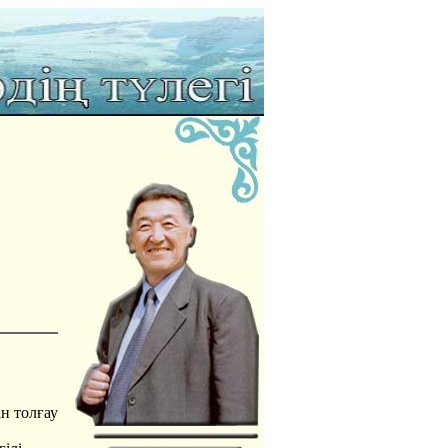
н толғау