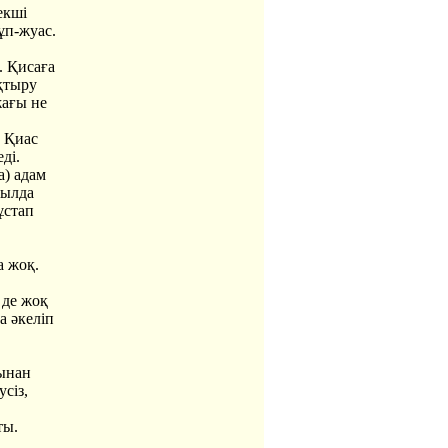
екші
ұп-жуас.
. Қисаға
қтыру
жағы не
, Қиас
ді.
а) адам
уылда
ұстап
а жоқ.
 де жоқ
а әкеліп
ғынан
сіз,
ты.
.