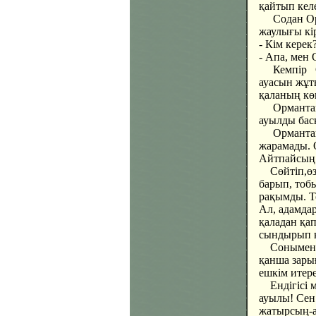
қайтып келе
Содан Орма
жаулығы кі
- Кім керек?
- Апа, мен
Кемпір Орм
ауасын жұты
қаланың кө
Ормантайды
ауылды басқ
Ормантай с
жарамады. 
Айтпайсың б
Сөйтіп,өзі 
барып, тоб
рақымды. Т
Ал, адамда
қаладан қа
сындырып к
Сонымен, О
қанша зарығ
ешкім итере
Ендігісі м
ауылы! Сен
жатырсың-а