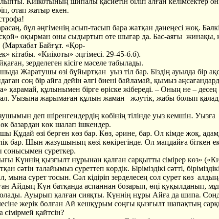
лыпты. Киікотының шипалы қасиетін біліп алған келімсектер о
ріп, отап жатыр екен.
трофа!
саң, бұл әңгіменің асып-тасып бара жатқан дәнеңесі жоқ. Бәлк
есқой» оқырман оны сыдыртып өте шығар да. Бас-аяғы жинақы, 
. (Мархабат Байғұт. «Қор-
к» кітабы. «Киікоты» әңгімесі. 29-45-б.б).
аған, зерделеген кісіге мәселе табылады.
да Жаратушы өзі бұйыртқан уыз тіл бар. Біздің ауылда бір ақ
даған соң бір айға дейін әлгі биені байламай, қымыз аңсағандар
» қарамай, құлынымен бірге өріске жібереді. – Оның не – десең
ал. Уызына жарымаған құлын жаман –жәутік, жабы болып қалад
шымын деп шіренгендердің көбінің тілінде уыз кемшін. Уызға
өк базардан көк шалап ішкендер.
 Құдай өзі берген көз бар. Көз, әрине, бар. Ол кімде жоқ, ада
лік бар. Шын жазушының көзі көкірегінде. Ол маңдайға біткен ек
ы сонысымен суреткер.
 Күннің қызғылт нұрынан қалған сарқытты сімірер көз» («Ки
ан сәтін талайымыз суреттеп көрдік. Біріміздікі сәтті, біріміздікі
л, мына сурет тосын. Сәл кідіріп зерделесең сол сурет көз алдыңа
ан Айдың Күн батқанда аспаннан бозарып, өңі қуқылданып, м
 болады. Ауырып қалған сияқты. Күннің нұры Айға да шипа. Сонд
лесіне жерік болған Ай кешқұрым соңғы қызғылт шапақтың сар
 сімірмей қайтсін?