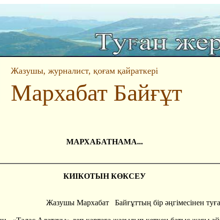
Жазушы, журналист, қоғам қайраткері
Мархабат Байғұт
МАРХАБАТНАМА...
КИІКОТЫН КӨКСЕУ
Жазушы Мархабат Байғұттың бір әңгімесінен туға