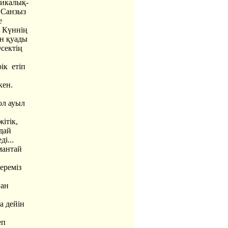
икалық-
 Санзыз
е
н Күннің
ан қуады
сектің
ік етіп
кен.
ол ауыл
ітік,
ндай
і...
мантай
ереміз
ған
а дейін
еп