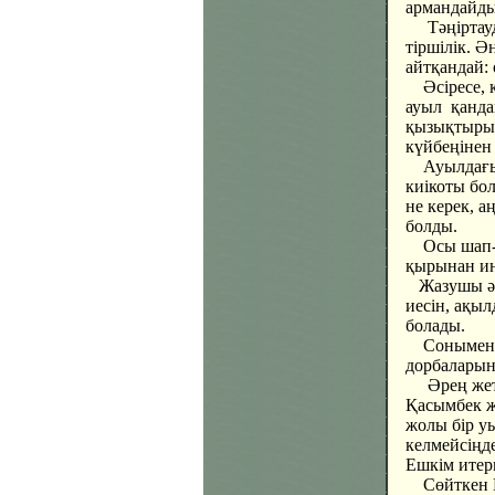
армандайды
Тәңіртауды
тіршілік. Ә
айтқандай: 
Әсіресе, к
ауыл қанда
қызықтырып
күйбеңінен
Ауылдағы ж
киікоты бол
не керек, 
болды.
Осы шап-ша
қырынан ине
Жазушы әу 
иесін, ақыл
болады.
Сонымен, 
дорбаларын 
Әрең жетті
Қасымбек ж
жолы бір уы
келмейсіңде
Ешкім итерм
Сөйткен Қас