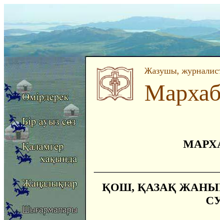
Жазушы, журналист
Мархаб
МАРХА
ҚОШ, ҚАЗАҚ ЖАН
СУ