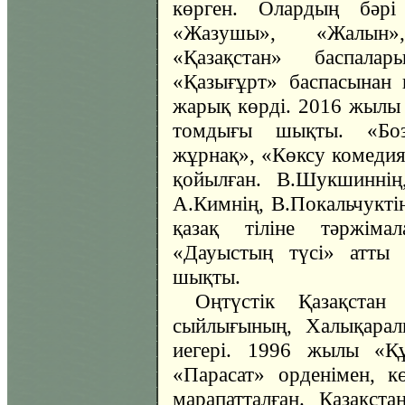
көрген. Олардың бәрі 
«Жазушы», «Жалын»,
«Қазақстан» баспал
«Қазығұрт» баспасынан
жарық көрді. 2016 жыл
томдығы шықты. «Боз
жұрнақ», «Көксу комедия
қойылған. В.Шукшиннің
А.Кимнің, В.Покальчукт
қазақ тіліне тәржім
«Дауыстың түсі» атты ә
шықты.
Оңтүстік Қазақстан
сыйлығының, Халықара
иегері. 1996 жылы «Қ
«Парасат» орденімен, к
марапатталған. Қазақста