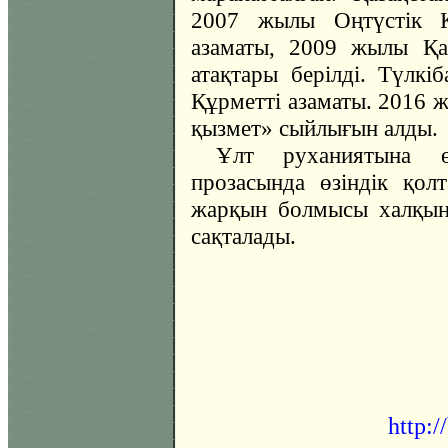
2007 жылы Оңтүстік Қ
азаматы, 2009 жылы Қа
атақтары берілді. Түлкі
Құрметті азаматы. 2016 
қызмет» сыйлығын алды.
Ұлт руханиятына ө
прозасында өзіндік қол
жарқын болмысы халқын
сақталады.
http:/