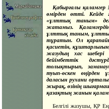
Қабырғалы қаламгер
өмірден өтті. Кейде ә
«ұлттық таным» дег
жатамыз. Қаламгерд
ұлттық таным, ұлттық
тұратын. Ол қарапайы
қасиетін, құштарлығын
жазудың хас шебері а
бейімбеттік дәстү
толықтырып, замана
туып-өскен өңірден ұ
даласын рухани орталы
жырақ, өзінің шығармаш
қазақтың жанын қаламы
Белгілі жазушы, ҚР Ең