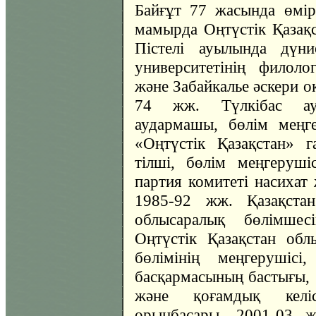
Байғұт 77 жасында өмі
мамырда Оңтүстік Қазақ
Пістелі ауылында дүни
университетінің филолог
және Забайкалье әскери о
74 жж. Түлкібас ауд
аудармашы, бөлім меңг
«Оңтүстік Қазақстан» г
тілші, бөлім меңгеруш
партия комитеті насихат 
1985-92 жж. Қазақст
облысаралық бөлімшес
Оңтүстік Қазақстан обл
бөлімінің меңгерушіс
басқармасының бастығы, 
және қоғамдық келі
орынбасары, 2001-03 ж