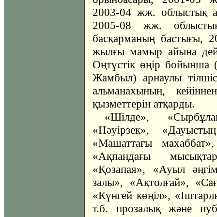
2003-04 жж. облыстық а
2005-08 жж. облыстық
басқарманың бастығы, 
жылғы мамыр айына дейі
Оңтүстік өңір бойынша (
Жамбыл) арнаулы тілші
альманахының, кейінн
қызметтерін атқарды.
«Шілде», «Сырбұла
«Нәуірзек», «Дауысты
«Машаттағы махаббат»,
«Ақпандағы мысықта
«Қозапая», «Ауыл әңгі
залы», «Ақтолғай», «Са
«Күнгей көңіл», «Іштар
т.б. прозалық және пу