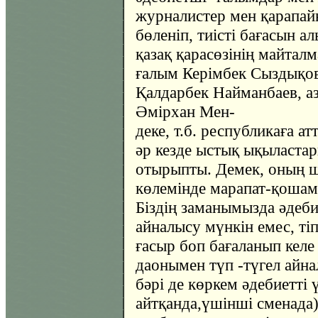
журналистер мен қарапай
бөленіп, тиісті бағасын а
қазақ қарасөзінің майталм
ғалым Керімбек Сыздықов,
Қалдарбек Найманбаев, а
Әмірхан Мен-
деке, т.б. республикаға а
әр кезде ыстық ықыластар
отырыпты. Демек, оның ш
көлемінде марапат-қошаме
Біздің заманымызда әдеб
айналысу мүнкін емес, тіп
ғасыр боп бағаланып кел
даонымен түп -түгел айн
бәрі де көркем әдебиетт
айтқанда,үшінші сменада)