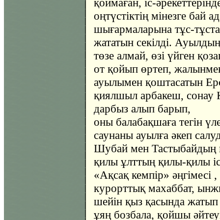
қоймаған, іс-әрекеттерін
оңтүстіктің мінезге бай 
шығармаларына тұс-тұстан
жататын секілді. Ауылдың 
төзе алмай, өзі үйген қо
от қойып өртеп, жалынме
ауылымен қоштасатын Ерс
қиялшыл арбакеш, сонау 
дарбыз алып барып,
оны балабақшаға тегін үл
саунаны ауылға әкеп сал
Шубай мен Тастыбайдың кү
қилы ұлттың қилы-қилы іс
«Ақсақ кемпір» әңгімесі 
курорттық махаббат, ынжы
шейін қыз қасында жатып
ұяң бозбала, қойшы әйтеу