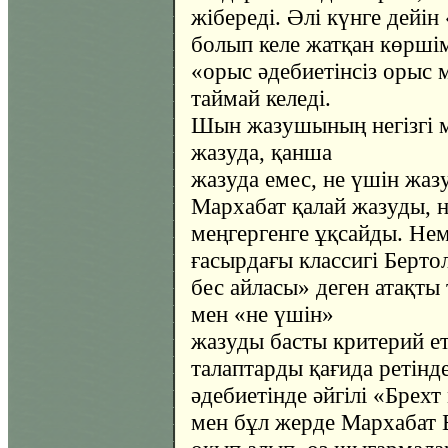
жібереді. Әлі күнге дейін
болып келе жатқан көршім
«орыс әдебиетінсіз орыс 
таймай келеді.
Шын жазушының негізгі мі
жазуда, қанша
жазуда емес, не үшін жаз
Мархабат қалай жазуды, 
меңгергенге ұқсайды. Не
ғасырдағы классигі Берт
бес айласы» деген атақт
мен «не үшін»
жазуды басты критерий еті
талаптарды қағида ретінде
әдебиетінде әйгілі «Брехт
мен бұл жерде Мархабат 