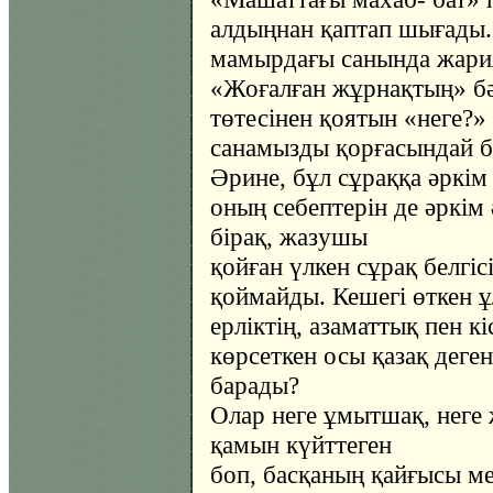
алдыңнан қаптап шығады.
мамырдағы санында жария
«Жоғалған жұрнақтың» бә
төтесінен қоятын «неге?» 
санамызды қорғасындай бі
Әрине, бұл сұраққа әркім
оның себептерін де әркім 
бірақ, жазушы
қойған үлкен сұрақ белгі
қоймайды. Кешегі өткен ұ
ерліктің, азаматтық пен кі
көрсеткен осы қазақ деген 
барады?
Олар неге ұмытшақ, неге 
қамын күйттеген
боп, басқаның қайғысы ме