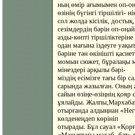
ның өмір ағымымен оп-оңа
өзінің бүгінгі тіршілігі- н
сол жолда кісілік, достық,
сезімдердің бәрін оп-оңа
азды-көпті тіршіліктерін
одан мағына іздеуге уақы
бәріне тән өкінішті қасие
момын сюжет, бұралаңы м
мінездері арқылы бәрі-
міздің есімізге тағы бір 
сарында жазылған. Оның 
сайын өзіңе-өзіңнің қояр 
ұялайды. Жалпы,Мархаба
отырғанда алдыңнан «Неге
көлденеңдеп көрініп
отырады. Бұл сауал «Қорғ
«Машаттағы махаб- бат»