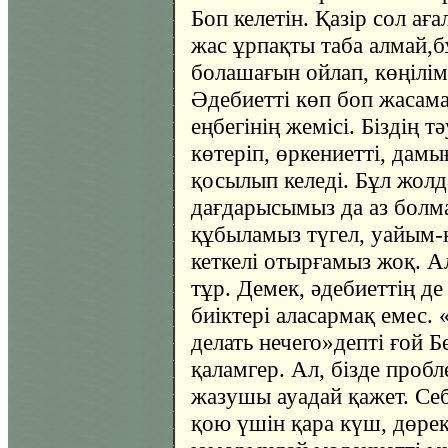
Боп келетін. Қазір сол ағ
жас ұрпақты таба алмай,бұ
болашағын ойлап, көңілі
Әдебиетті көп боп жасам
еңбегінің жемісі. Біздің тә
көтеріп, өркениетті, дамы
қосылып келеді. Бұл жолда 
дағдарысымыз да аз болма
құбыламыз түгел, уайым-
кеткелі отырғамыз жоқ. 
тұр. Демек, әдебиеттің д
биіктері аласармақ емес.
делать нечего»депті ғой
қаламгер. Ал, бізде проб
жазушы ауадай қажет. Себ
қою үшін қара күш, дөре