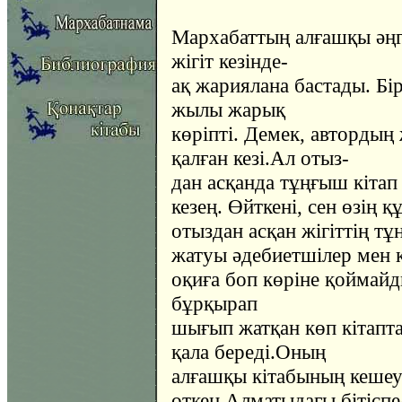
Мархабаттың алғашқы әңг
жігіт кезінде-
ақ жариялана бастады. Бі
жылы жарық
көріпті. Демек, автордың 
қалған кезі.Ал отыз-
дан асқанда тұңғыш кітап
кезең. Өйткені, сен өзің
отыздан асқан жігіттің т
жатуы әдебиетшілер мен 
оқиға боп көріне қоймайд
бұрқырап
шығып жатқан көп кітапта
қала береді.Оның
алғашқы кітабының кешеу
өткен Алматыдағы бітісп