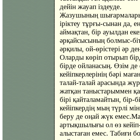
дейін жауап іздеуде.
Жазушының шығармалары 
іріктеу тұрғы-сынан да, ең
аймақтан, бір ауылдан екен
әрқайсысының болмыс-біт
әрқилы, ой-өрістері әр де
Оларды көріп отырып бірд
бірде ойланасың. Өзім де 
кейіпкерлерінің бәрі маға
талай-талай арасында жүр
жатқан таныстарыммен қа
бірі қайталамайтын, бір-
кейіпкердің мың түрлі мі
беру де оңай жүк емес.М
артықшылығы ол өз кейіп
алыстаған емес. Табиғи 