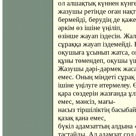
ол алшақтық күннен күнг
жазушы ретінде оған нақ
бермейді, берудің де қаже
әркім өз ішіне үңіліп,
өзінше жауап іздесін. Жа
сұраққа жауап іздемейді. 
оқушыға ұсынып жатса, 
құны төмендеп, оқушы үш
Жазушы дәрі-дәрмек жаса
емес. Оның міндеті сұрақ
ішіне үңілуге итермелеу. Ө
қара сөздерін жазғанда ұ
емес, мәнсіз, мағы-
насыз тіршіліктің басыба
қазақ қана емес,
бүкіл адамзаттың алдына «
тастайды. Ал адамзат сол 