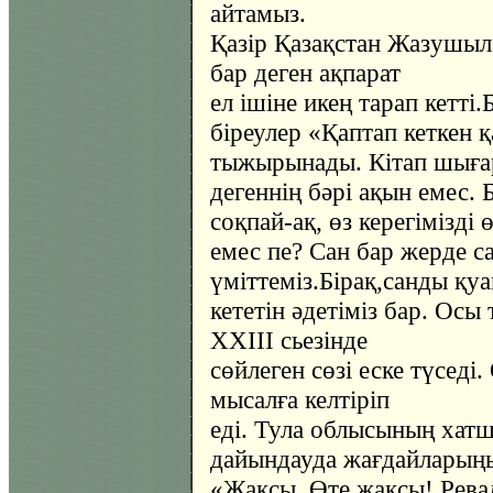
айтамыз.
Қазір Қазақстан Жазушыл
бар деген ақпарат
ел ішіне икең тарап кетті.
біреулер «Қаптап кеткен
тыжырынады. Кітап шығар
дегеннің бәрі ақын емес. 
соқпай-ақ, өз керегімізді 
емес пе? Сан бар жерде са
үміттеміз.Бірақ,санды қу
кететін әдетіміз бар. Ос
ХХІІІ сьезінде
сөйлеген сөзі еске түседі
мысалға келтіріп
еді. Тула облысының хат
дайындауда жағдайларыңыз
«Жақсы. Өте жақсы! Рева