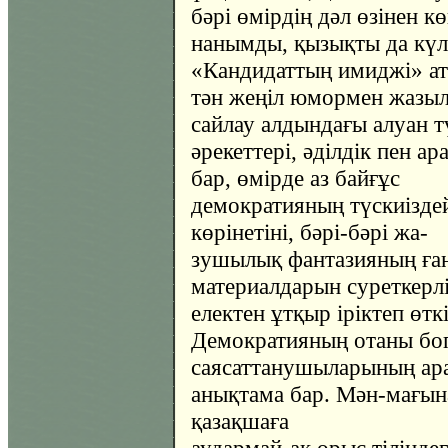
бәрі өмірдің дәл өзінен 
нанымды, қызықты да күлк
«Кандидаттың имиджі» ат
тән жеңіл юмормен жазыл
сайлау алдындағы алуан т
әрекеттері, әділдік пен а
бар, өмірде аз байғұс
демократияның түскиіздей
көрінетіні, бәрі-бәрі жа-
зушылық фантазияның ған
материалдарын суреткерл
електен ұтқыр іріктеп өткі
Демократияның отаны боп
саясаттанушыларының ара
анықтама бар. Мән-мағын
қазақшаға