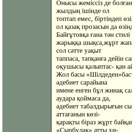
Онысы жеміссіз де болға
жылдың ішінде ол
топтап емес, біртіндеп өзі
ол қазақ прозасын да өзін
Байғұтовқа ғана тән стилі
жарыққа шықса,жұрт жапа
сол сәтте уақыт
таппаса, тапқанға дейін с
оқушысы қалыптас- қан а
Жол басы «Шілдеден»баст
әдебиет сарайына
имене енген бұл жинақ са
аудара қоймаса да,
әдебиет табалдырығын сы
аттағанын көзі-
қарақты біраз жұрт байқа
«Сырбұлақ» атты хи-