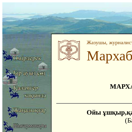
Жазушы, журналист
Мархаб
МАРХА
Ойы ұшқыр,қ
(Б