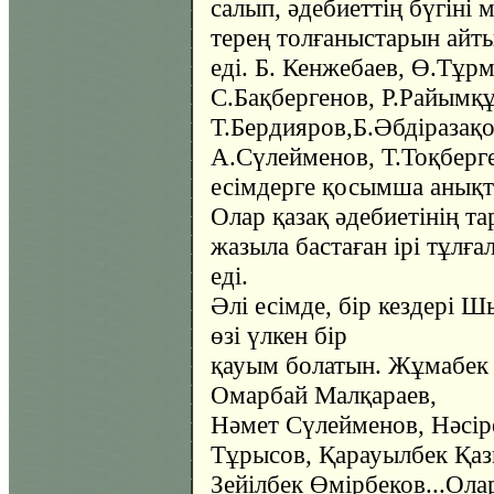
салып, әдебиеттің бүгіні 
терең толғаныстарын айты
еді. Б. Кенжебаев, Ө.Тұр
С.Бақбергенов, Р.Райымқ
Т.Бердияров,Б.Әбдіразақ
А.Сүлейменов, Т.Тоқберге
есімдерге қосымша анықта
Олар қазақ әдебиетінің т
жазыла бастаған ірі тұлға
еді.
Әлі есімде, бір кездері 
өзі үлкен бір
қауым болатын. Жұмабек 
Омарбай Малқараев,
Нәмет Сүлейменов, Нәсір
Тұрысов, Қарауылбек Қа
Зейілбек Өмірбеков...Ола