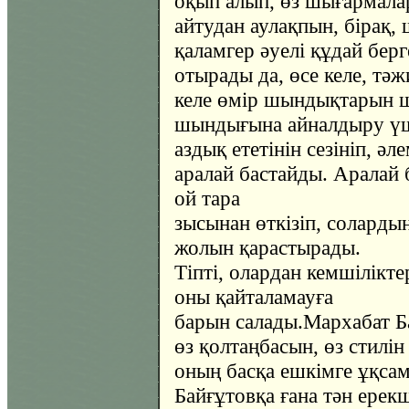
оқып алып, өз шығармала
айтудан аулақпын, бірақ,
қаламгер әуелі құдай бер
отырады да, өсе келе, тәж
келе өмір шындықтарын 
шындығына айналдыру үшін
аздық ететінін сезініп, әл
аралай бастайды. Аралай
ой тара
зысынан өткізіп, солардың
жолын қарастырады.
Тіпті, олардан кемшілікт
оны қайталамауға
барын салады.Мархабат Б
өз қолтаңбасын, өз стилін
оның басқа ешкімге ұқсам
Байғұтовқа ғана тән ерекш