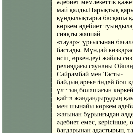
әдебиет мемлекеттік қажет
май қалды.Нарықтық қар
құндылықтарға басқаша қ
көркем әдебиет туындыла
сияқты жаппай
«тауар»тұрғысынан бағал
бастады. Мұндай көзқарас
өсіп, өркендеуі жайлы сөз
релиядағы саунаны Ойпаңб
Сайрамбай мен Тасты-
байдың әрекетіндей боп қ
ұлттың болашағын көркейт
қайта жандандырудың қам
мен шынайы көркем әдеб
жағынан бұрынғыдан әлдеқ
әдебиет емес, керісінше,
бағдарынан адастырып, т