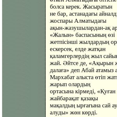
болса керек. Жасыратын
не бар, астанадағы айнал
жоспары Алматыдағы
ақын-жазушылардан-ақ а
«Жалын» баспасының өзі
жетпісінші жылдардың о
ескерсек, елде жатқан
қаламгерлердің жыл сайын 
жай. Әйтсе де, «Ақырын ж
далаға» деп Абай атамыз 
Мархабат алыста өтіп жат
жарып олардың
ортасына кірмеді, «Қуған
жайбарақат қазақы
мақалдың ырғағына сай а
алуды» жөн көрді.