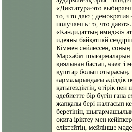
аудармай-ақ орыс тіліндег
«Диктатура-это выбирае
то, что дают, демократия
получаешь то, что дают».
«Кандидаттың имиджі» ат
идеяны байқатпай сездіріп
Кіммен сөйлессең, соның 
Мархабат шығармаларын 
қиялынан бастап, өзекті м
құштар болып отырасың. 
ғармаларындағы әділдік 
қатыгездіктің, өтірік пен
әдебиетте бір бүгін ғана е
жапқалы бері жалғасып ке
беретінін, шығармашылықт
оқиға іріктеу мен кейіпке
еліктейтін, мейлінше мәд