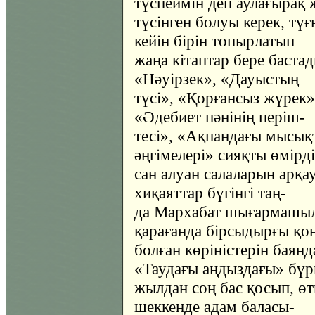
түспеймін деп аулағырақ 
түсінген болуы керек, тұ
кейін бірін топырлатып
жаңа кітаптар бере баста
«Нәуірзек», «Дауыстың
түсі», «Қорғансыз жүрек
«Әдебиет пәнінің періш-
тесі», «Ақпандағы мысық
әңгімелері» сияқты өмірд
сан алуан салаларын арқа
хиқаяттар бүгінгі таң-
да Мархабат шығармашылы
қарағанда бірсыдырғы қоңы
болған көріністерін баянд
«Таудағы аңдыздағы» бұ
жылдан соң бас қосып, өт
шеккенде адам баласы-