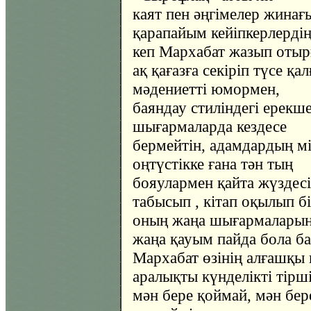
каят пен әңгімелер жинағ
қарапайым кейіпкерлердің 
кеп Мархабат жазып отыр
ақ қағазға секіріп түсе қ
мәдениетті юмормен,
баяндау стиліндегі ерекше
шығармаларда кездесе
бермейтін, адамдардың м
оңтүстікке ғана тән тың
бояулармен қайта жүздесі
табысып , кітап оқылып б
оның жаңа шығармаларын
жаңа қауым пайда бола бас
Мархабат өзінің алғашқы 
аралықты күнделікті тірші
мән бере қоймай, мән бере