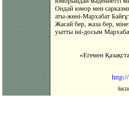
юморындай мәдениетті мы
Ондай юмор мен сарказм
аты-жөні-Мархабат Байғұт
Жасай бер, жаза бер, мін
уытты іні-досым Мархаба
«Егемен Қазақст
http:/
Баста