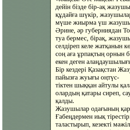
дейін бізде бір-ақ жазушы
құдайға шүкір, жазушыла
мүше жиырма үш жазушы б
Әрине, әр губерниядан То
туа бермес, бірақ, жазу
селдіреп келе жатқанын к
соң аға ұрпақтың орнын б
екен деген алаңдаушылығ
Бір кездері Қазақстан Ж
пайызға жуығы оңтүс-
тіктен шыққан айтулы қала
олардың қатары сиреп, са
қалды.
Жазушылар одағының қар
Ғабеңдермен иық тірестір
таластырып, кезекті мәжі