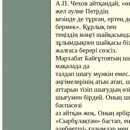
А.П. Чехов айтқандай, «ө
жел әулие Петрдің
кезінде де тұрған, ертең д
бермек». Құрлық пен
теңіздің мәңгі шайқасында
зұлымдықпен шайқасы біз
жалғаса берері сөзсіз.
Мархабат Байғұтовтың шы
мақалада да
талдап шығу мүнкін емес
әңгімелерінің атын атап,
аттарын тізіп шығудың өз
шығумен бірдей. Оның ш
баспасөзі
аз айтқан жоқ. Оның әрб
«Сырбұлақтан» бастап, ең
әдебиетші- ғалымдар ме