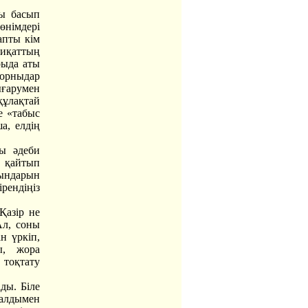
ды басып
німдері
апты кім
қиқаттың
рыда аты
іпорныдар
ығарумен
ұлақтай
те «табыс
а, елдің
.
сы әдеби
а қайтып
рындарын
рендіңіз
Қазір не
Ал, соны
н үркіп,
ы, жора
 тоқтату
ды. Біле
алдымен