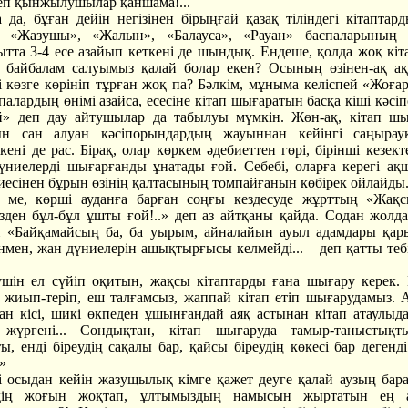
 деп қынжылушылар қаншама!...
 да, бұған дейін негізінен бірыңғай қазақ тіліндегі кітаптар
 «Жазушы», «Жалын», «Балауса», «Рауан» баспаларының ө
қытта 3-4 есе азайып кеткені де шындық. Ендеше, қолда жоқ кіт
 байбалам салуымыз қалай болар екен? Осының өзінен-ақ а
і көзге көрініп тұрған жоқ па? Бәлкім, мұныма келіспей «Жоға
палардың өнімі азайса, есесіне кітап шығаратын басқа кіші кәс
й» деп дау айтушылар да табылуы мүмкін. Жөн-ақ, кітап ш
ын сан алуан кәсіпорындардың жауыннан кейінгі саңырауқ
кені де рас. Бірақ, олар көркем әдебиеттен гөрі, бірінші кезек
үниелерді шығарғанды ұнатады ғой. Себебі, оларға керегі ақш
иесінен бұрын өзінің қалтасының томпайғанын көбірек ойлайды
де ме, көрші ауданға барған соңғы кездесуде жұрттың «Жақ
өзден бұл-бұл ұшты ғой!..» деп аз айтқаны қайда. Содан жолд
п «Байқамайсың ба, ба уырым, айналайын ауыл адамдары қа
мен, жан дүниелерін ашықтырғысы келмейді... – деп қатты тебі
шін ел сүйіп оқитын, жақсы кітаптарды ғана шығару керек. 
 жиып-теріп, еш талғамсыз, жаппай кітап етіп шығарудамыз. 
ан кісі, шикі өкпеден ұшынғандай аяқ астынан кітап атаулыда
үргені... Сондықтан, кітап шығаруда тамыр-таныстықт
, енді біреудің сақалы бар, қайсы біреудің көкесі бар дегенді
.»
і осыдан кейін жазущылық кімге қажет деуге қалай аузың бара
лдің жоғын жоқтап, ұлтымыздың намысын жыртатын ең 