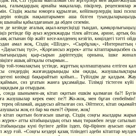
 едім. Ия, Сіз туралы майталман сөз зергерлері мен ақын-жазуш
ң, ғалымдардың арнайы мақалалар, пікірлер, рецензиялар 
мін. Сіздің жылы юморға құрылған, кейіпкерлердің ішкі псих
імдерін өзіндік нақыштарымен аша білген туындыларыңызд
 шынайы қабылдағанын да әбден сеземін.
н де кезінде ағалық ақыл-кеңесіңізді тыңдап, қамқорлығыңыз
іңіз ретінде бір ауыз жүрекжарды тілек айтсам, әрине, артық бо
 аяқ астынан бір жәйт кесе-көлденең кезігіп, көңілдегі тәтті ой
одан амал жоқ, Сіздің «Шілде», «Сырбұлақ», «Интернаттың 
, «Дауыстың түсі», «Қорғансыз жүрек» атты кітаптарыңызбен с
ығыңыздың қыр-сырын дәріптеудің орнына, ішке жинал
іңізге ашық айтқалы отырмын...
бір той-томалақтың үстінде, жұрттың қолпаштауына елтіген қал
сы сендердің жазғандарыңыды кім оқиды, жазушылықтары
дегені көзімді бақырайтып қойып... Түйілдім де қалдым. Жа
йқаймын, сөз ұғатын жанға ұқсамайды. Тілімді тістеген күйі
оңқидым да отырдым.
, сонда шынымен-ақ кітап оқитын ешкім қалмаған ба?! Бүгі
ға жазушылар керек емес пе?! Жо-жоқ, мен бұған сенбеймін!
 терең ойламай, аңдаусыз айтылған сөз. Әйтпесе, кітап оқымай
Жазушысы жоқ ел бар ма екен?! Әрине, жоқ!
р кітап оқитын болғасын шығар, Сіздің соңғы жылдары жары
 жүрек» атты кітабыңыздың отыз мың тиражбен лезде сатылып 
 кітабыңызды күні бүгінге дейін іздеп, бір-бірінен ауысып оқы
іп жүр ғой. «Соңғы кездері қазақ тіліндегі әдеби кітаптар мүлд