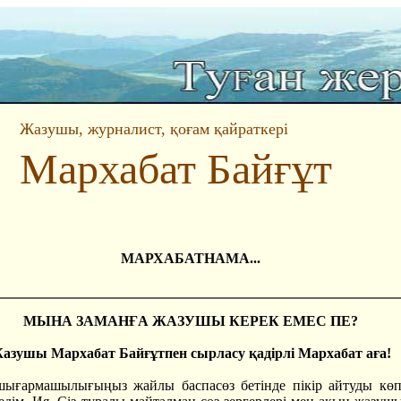
Жазушы, журналист, қоғам қайраткері
Мархабат Байғұт
МАРХАБАТНАМА...
МЫНА ЗАМАНҒА ЖАЗУШЫ КЕРЕК ЕМЕС ПЕ?
азушы Мархабат Байғұтпен сырласу қадірлі Мархабат аға!
шығармашылығыңыз жайлы баспасөз бетінде пікір айтуды көп