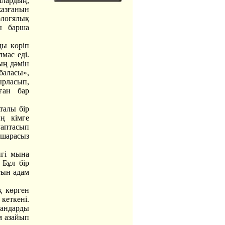
ылардың,
жазғанын
ологялық
ы барша
ды көріп
лмас еді.
дың дәмін
баласы»,
ырласып,
ған бар
талы бір
ң кімге
уаптасып
 шарасыз
нгі мына
 Бұл бір
тын адам
қ көрген
кеткені.
ғандарды
ем азайып