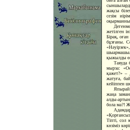
ойға алған
сыншыларды
жақсы біле
сезім иір
оқырманның
Дегенме
жетілген ін
Бірақ, оған
бұзғаны. С
«Нәуірзек»
шыармашыл
қыжылды өз
Таяуда 
мырза: «О
қажет?» – 
жатуға, ба
кейіппен ш
Япырай
жаңа заман
алды-артын
бола ма?! 
Адамда
«Қорғансыз
Тіпті, сол
көзіміз көр