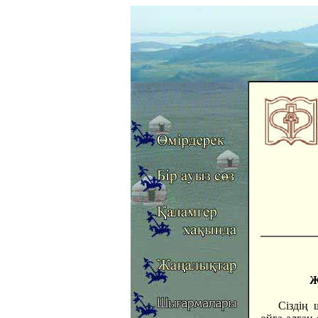
Ж
Сіздің 