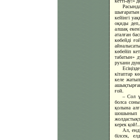
кетті-ау!»
Расында
шығаратын
кейінгі уа
оқиды деп,
алшақ екен
аталған бас
көбейді ғо
айналысат
көбейіп кет
табатын» д
рухани дүн
Есіңіз
кітаптар к
келе жаты
ашықтырған
ғой.
– Сол ү
болса соны
қолына алғ
шошынып ж
жолдастықты
керек қой!.
Ал, енд
білсек, е