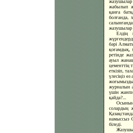
жазушылар 
жабылып ж
қанға батқ
болғанда, 
салынғанд
жазушылар е
Елдің 
жүргендерді
бәрі Алматы
қоғамдық, 
ретінде жа
ауыл жанаш
цементтің 
еткізіп, та
үлесіңіз өз
жоғымызды
журналын а
үшін жанпи
қайда?...
Осының 
солардың 
Қазақстанд
намыссыз О
біледі.
Жазушы