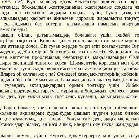
емес пе?! Күні кешелер қазақ мектептері бірінен соң бірі
атқанда, 86-жылдың желтоқсанында жастарымыз соққыға ж
анда, ана тіліміздің тағдыры талқыға түсіп, бүкіл қазақ 
халқымыздың қасіретіне айналған ядролық жарылысты тоқтат
а ең алдымен бас көтеріп, ұлтымыздың намысын жыртқа
мес пе еді?!
қамын ойлап, ұлтығымыздың болашағы үшін аянбай те
ң бірі өзіңіз ғой. Қолына қалам ұстап, жылт етіп көзге көрінг
ға аттанар болса, Сіз туған жерден тырп етіп қозғалмастан Оңт
мәдени, әдеби өміріне белсене араласып келесіз. Журналист, п
зған көптеген проблемалық очерктеріңіз, мақалаларыңыз Сізд
ыры екеніңізді танытса керек. Шымкенттің қорғасын мен фо
тұманына тұншыққан экологиясы туралы жанайқайыңыз талайла
лайларға ой салған жоқ па? Өлкедегі қазақ мектептерінің көбеюі
 алдына бір төбе. Ұмытылып бара жатқан салт-дәстүрімізді жанд
 түгендеп, ақтаңдықтардың орнын толтыру үшін «Жібе
шып, шартарапқа таратуға мұрындық болдыңыз. Әсіресе, қазақ
да деп, түн ұйқыңызды төрт бөіп, күйзеліп, басыңызды бәске т
бәрін білмесе, шет елдердің шолжаң әртістерін төбелеріне 
жолында ақшаларын будақ-будақ шашып жүрген қазақ бизнес
а қос азаматтық, қос тілділік болуы тиіс деп, даңғарақ қағы
тансыздар білмес, ал көзі ашық, көкірегі ояу басқа жандардың
ларды демеп, сүйеп жүрген, қаламгерлерге қол ұшын созу