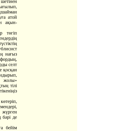
 шетінен
ығылып,
пұшайман
уға атой
н ақын-
р төгіп
ендердің
үстіктің
ублисист
ің нағыз
сфордың,
рды селт
не қосқан
андырып,
к жолы»
тың тілі
ікеніңіз
көтеріп,
мендері,
п жүрген
 бәрі де
ға бейім