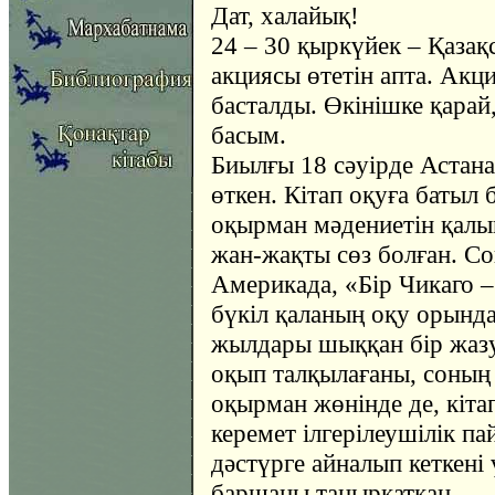
Дат, халайық!
24 – 30 қыркүйек – Қазақ
акциясы өтетін апта. Акц
басталды. Өкінішке қара
басым.
Биылғы 18 сәуірде Астана
өткен. Кітап оқуға батыл 
оқырман мәдениетін қалып
жан-жақты сөз болған. Со
Америкада, «Бір Чикаго – 
бүкіл қаланың оқу орынд
жылдары шыққан бір жа
оқып талқылағаны, соның 
оқырман жөнінде де, кіта
керемет ілгерілеушілік п
дәстүрге айналып кеткені 
баршаны таңырқатқан.