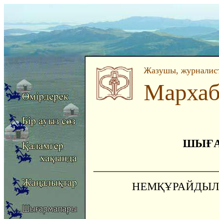
Жазушы, журналист
Мархаб
ШЫҒА
НЕМҚҰРАЙДЫЛЫ