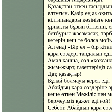
Қазақстан өткен ғасырды
елтұғын. Қазір ең аз оқи
кілтипандары көзіңізге к
ұрпақты бұзып біткенін, е
бетбұрыс жасамасақ, тәрб
кетерін кеш те болса мой
Ал енді «Бір ел – бір кі
қара сөздері таңдалып еді
Амал қанша, сол «көксан
жым-жырт, газеттеріңіз са
Дат, қазақтар!
Бұлай болмауы керек еді.
Абайдың қара сөздеріне а
кеше өткен Мәжіліс пен м
бермеуіміз қажет еді ғой! 
Себебі: Абайдың қара сөзд