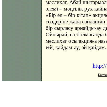
мәслихат. Абай шығармал
әлемі – мәңгілік рух қайн
«Бір ел – бір кітап» акци
сөздеріне жаңа сайланған 
бір сырласу арнайды-ау де
Ойпырай, ең болмағанда 
мәслихат осы акцияға наз
Әй, қайдам-ау, әй қайдам..
http:/
Баста