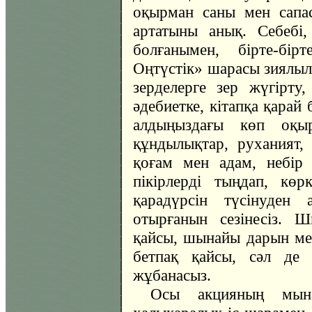
оқырман саны мен сапас
артатыны анық. Себебі
болғанымен, бірте-б
Оңтүстік» шарасы зиялылы
зерделерге зер жүгірту,
әдебиетке, кітапқа қарай
алдыңыздағы көп оқы
құндылықтар, руханият, 
қоғам мен адам, небір
пікірлерді тыңдап, көр
қарадүрсін түсінуден
отырғанын сезінесіз. Ш
қайсы, шынайы дарын мен
бетпақ қайсы, сәл де 
жұбанасыз.
Осы акцияның мына