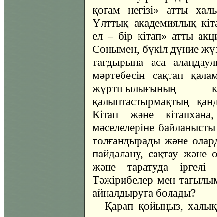
қоғам негізі» атты хал
Ұлттық академиялық кіт
ел – бір кітап» атты акц
Сонымен, бүкіл дүние жүзі
тағдырына аса алаңдаул
мәртебесін сақтап қала
жұртшылығының 
қалыптастырмақтың қан
Кітап және кітапхана
мәселелеріне байланысты
толғандырады және олар
пайдалану, сақтау және о
және таратуда іргелі 
Тәжірибелер мен тағылым
айналдыруға болады?
Қарап қойыңыз, халықа