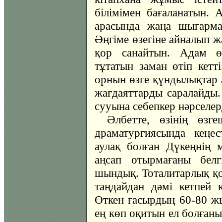
білімімен бағаланатын. 
арасында жаңа шығарма
Әңгіме өзегіне айналып ж
қор санайтын. Адам өз
тұтатын заман өтіп кетт
орнын өзге құндылықтар а
жағдаяттарды саралайд
сууына себепкер нәрселерд
Әлбетте, өзінің өз
драматургиясында кеңес
аулақ болған Дүкеңнің 
аңсап отырмағаны белг
шындық. Тоталитарлық қо
таңдайдан дәмі кетпей 
Өткен ғасырдың 60-80 ж
ең көп оқитын ел болғаны