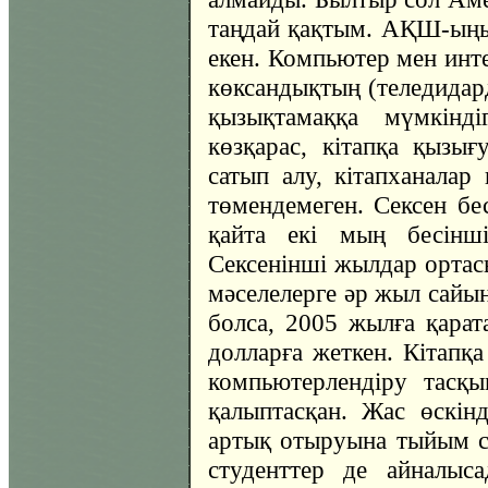
таңдай қақтым. АҚШ-ыңы
екен. Компьютер мен ин
көксандықтың (теледидард
қызықтамаққа мүмкінді
көзқарас, кітапқа қызығу
сатып алу, кітапханалар
төмендемеген. Сексен бе
қайта екі мың бесінші
Сексенінші жылдар ортасы
мәселелерге әр жыл сайы
болса, 2005 жылға қарат
долларға жеткен. Кітапқа
компьютерлендіру тасқ
қалыптасқан. Жас өскінд
артық отыруына тыйым са
студенттер де айналыса