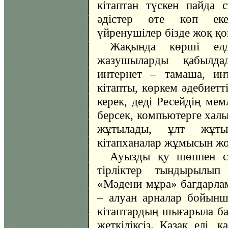
кітаптан түскен пайда 
әдістер өте көп екен
үйренушілер бізде жоқ қой
Жақында көрші елд
жазушыларды қабылда
интернет – тамаша, ин
кітапты, көркем әдебиет
керек, деді Ресейдің ме
берсек, компьютерге халы
жұтылады, ұлт жұты
кітапханалар жұмысын жо
Ауызды қу шөппен сүр
тірліктер тындырылып 
«Мәдени мұра» бағдарлам
– алуан арналар бойынш
кітаптардың шығарыла бас
жеткіліксіз. Қазақ елі, 