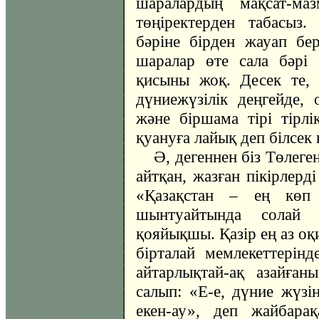
шаралардың мақсат-м
төңіректерден табасыз
бәріне бірден жауап бер
шаралар өте сала бәрі 
қисыны жоқ. Десек те, 
дүниежүзілік деңгейде,
және біршама тірі тірлі
қуануға лайық деп білсек 
Ә, дегеннен біз Төлег
айтқан, жазған пікірлерд
«Қазақстан – ең көп
шынтуайтында солай 
қояйықшы. Қазір ең аз оқ
бірталай мемлекеттерінд
айтарлықтай-ақ азайған
салып: «Е-е, дүние жүзін
екен-ау», деп жайбара