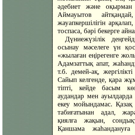
әдебиет және оқырман 
Аймауытов айтқанда
жауапкершілігін арқалап,
тоспаса, бәрі бекерге ай
Дүниежүзілік деңгей
осынау мәселеге үн қос
«жылаған еңірегенге жол
Адамзаттық апат, жаһанд
т.б. демей-ақ, жергілік
Сайып келгенде, қара жұм
тіпті, кейде басым көп
аудандар мен ауылдарда
екеу мойындамас. Қазақ
табиғатынан адал, жар
қиялға жақын, сондық
Қаншама жаһандануға 