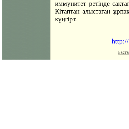
иммунитет ретінде сақтап
Кітаптан алыстаған ұрпа
күңгірт.
http:/
Баста