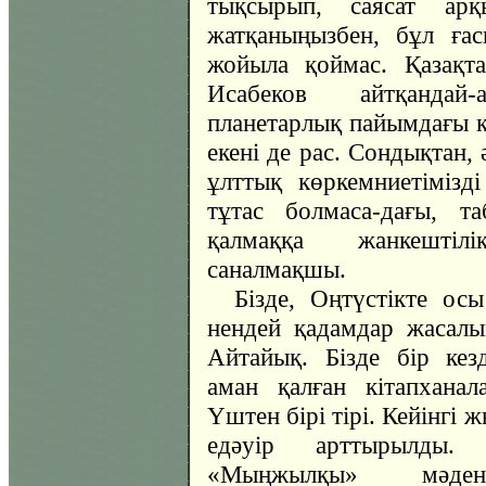
тықсырып, саясат ар
жатқаныңызбен, бұл ға
жойыла қоймас. Қазақт
Исабеков айтқандай
планетарлық пайымдағы қ
екені де рас. Сондықтан,
ұлттық көркемниетімізд
тұтас болмаса-дағы, т
қалмаққа жанкешті
саналмақшы.
Бізде, Оңтүстікте ос
нендей қадамдар жасалы
Айтайық. Бізде бір ке
аман қалған кітапхана
Үштен бірі тірі. Кейінгі
едәуір арттырылды.
«Мыңжылқы» мәден