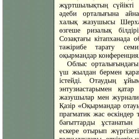
жұртшылықтың сүйікті 
әдеби орталығына айна
халық жазушысы Шерха
өзгеше ризалық білдір
Созақтағы кітапханада о
тәжірибе тарату сем
оқырмандар конференциял
Облыс орталығындағы
үш жылдан бермен қара
істейді. Отаудың ұйым
энтузиастарымен қатар 
жазушылар мен журналис
Қазір «Оқырмандар отауы
прагматик жас өскіндер т
бағыттарды ұстанатын 
ескере отырып жүргізе