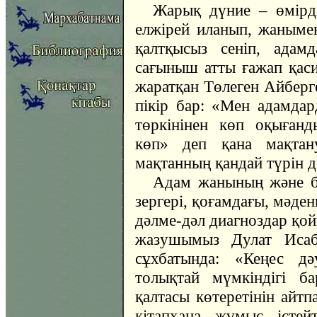
Жарық дүние – өмірді
елжірей иланып, жаныме
қалтқысыз сеніп, адам
сағыныш атты ғажап қаси
жаратқан Төлеген Айберге
пікір бар: «Мен адамдар
төркінінен көп оқығанд
көп» деп қана мақтан
мақтанның қандай түрін д
Адам жанының және б
зергері, қоғамдағы, мәде
дәлме-дәл диагноздар қо
жазушымыз Дулат Исаб
сұхбатында: «Кеңес дә
толықтай мүмкіндігі б
қалтасы көтеретінін айтп
кітапхана жұмыс істей