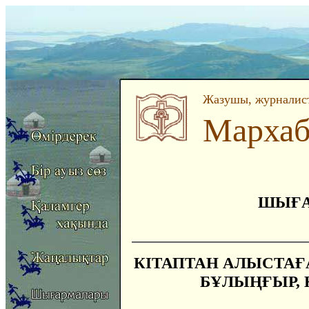
Жазушы, журналист
Мархаб
ШЫҒА
КІТАПТАН АЛЫСТА
БҰЛЫҢҒЫР, 