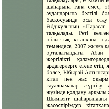
талқылаулары, өткізетін 
шаһарына ғана емес, о
аудандарына белгілі б
басқосуында осы отау
Әбдікұлының «Парасат 
талқылады. Реті келге
облыстық кітапхана оқ
төмендесе, 2007 жылға қ
орталығындағы Абай 
жергілікті қаламгерле
ардагерлерге етене етіп,
бөлсе, Ыбырай Алтынсари
кітап пен жас оқырма
сауалнамалар жүргізу 
жүзінде қолдану арқылы
Шымкент шаһарындағы 
жасөспірімдер кітапхан