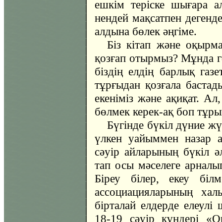
ешкім теріске шығара ал
нендей мақсатпен дегенде
алдына бөлек әңгіме.
Біз кітап және оқыр
қозғап отырмыз? Мұнда гә
біздің елдің барлық газе
тұрғыдан қозғала бастад
екеніміз және ақиқат. Ал
бөлмек керек-ақ боп тұры
Бүгінде бүкіл дүние жү
үлкен уайыммен назар а
сәуір айларының бүкіл ә
тап осы мәселеге арналып
Біреу білер, екеу біл
ассоциацияларының хал
бірталай елдерде елеулі 
18-19 сәуір күндері «О