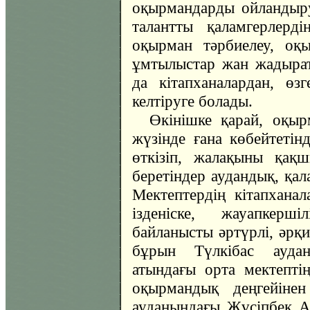
оқырмандарды ойландыру
талантты қаламгерлерді
оқырман тәрбиелеу, оқ
ұмтылыстар жан жадыра
да кітапханалардан, өз
келтіруге болады.
Өкінішке қарай, оқыр
жүзінде ғана көбейтеті
өткізіп, жалақыны қақ
беретіндер аудандық, қал
Мектептердің кітапханала
ізденіске, жауапкершіл
байланысты әртүрлі, әрқи
бұрын Түлкібас ауда
атындағы орта мектептің
оқырмандық деңгейінен
ауданындағы Жүсіпбек А