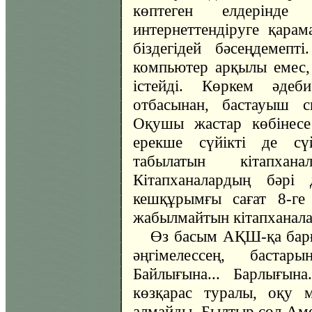
көптеген елдерінде 
интернеттендіруге қарам
біздегідей бәсеңдемеп
компьютер арқылы емес,
істейді. Көркем әдеби
отбасынан, бастауыш с
Оқушы жастар көбінесе
ерекше сүйікті де сү
табылатын кітапхан
Кітапханалардың бәрі 
кешқұрымғы сағат 8-ге 
жабылмайтын кітапханалар
Өз басым АҚШ-қа барғ
әңгімелессең, баста
Байлығына... Барлығына
көзқарас туралы, оқу 
алмайды. Былтыр сол Ам