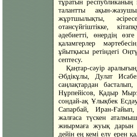
тұратын республиканың 
талантты ақын-жазуш
жұртшылықты, әсірес
отансүйгіштікке, кіта
әдебиетті, өнердің өзге
қаламгерлер мәртебес
ұйытқысы ретіндегі Оңтү
септесу.
Қаңтар-сәуір аралығын
Әбдікұлы, Дулат Исабе
саңлақтардан басталып
Нұрпейісов, Қадыр Мыр
сондай-ақ Ұлықбек Есдәу
Сапарбай, Иран-Ғайып,
жалғаса түскен аталмыш
жиырмаға жуық дарын 
дейін ең кемі елу ерен 