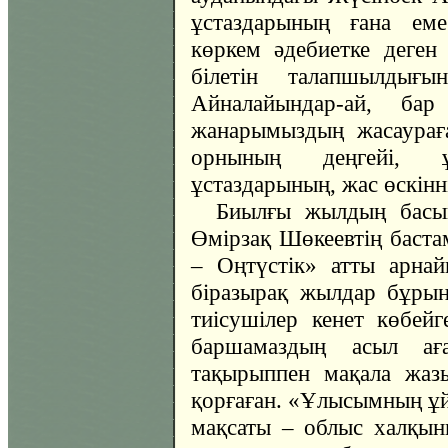
ұстаздарының ғана еме
көркем әдебиетке деге
білетін талапшылдығ
Айналайындар-ай, бар
жанарымыздың жасаурағ
орнының деңгейі, 
ұстаздарының, жас өскінн
Биылғы жылдың басын
Өмірзақ Шөкеевтің бас
– Оңтүстік» атты арнай
біразырақ жылдар бұрын,
тиісушілер кенет көбейг
баршамаздың асыл ағ
тақырыппен мақала жа
қорғаған. «Ұлысымның ұ
мақсаты – облыс халқын