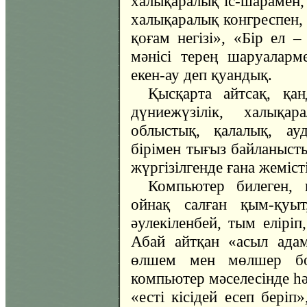
халықаралық іс-шарамен,
халықаралық конгреспен, 
қоғам негізі», «Бір ел 
мәнісі терең шаруаларм
екен-ау деп қуандық.
Қысқарта айтсақ, қан
дүниежүзілік, халықар
облыстық, қалалық, ау
бірімен тығыз байланыст
жүргізілгенде ғана жемісті
Компьютер билеген, 
ойнақ салған қым-қуы
әулекіленбей, тым еліріп
Абай айтқан «асыл ада
өлшем мен мөлшер бол
компьютер мәселесінде һә
«есті кісідей есеп беріп