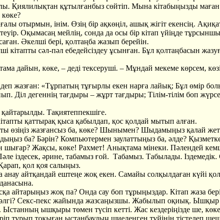
рлы. Қиялилықтан құтылғанбыз сөйтіп. Мына кітабыңызды маға
 көке?
ы отырмын, інім. Өзің бір ақкөңіл, ашық жігіт екенсің. Ақиқ
теуір. Оқымасаң мейлің, сонда да осы бір кітап үйіңде тұрсыншы
аған. Әкелші бері, қолтаңба жазып берейін.
кітапты сәл-пәл ебедейсіздеу ұсынған. Бұл қолтаңбасын жазу
 дайын, көке, – деді тексеруші. – Мұндай мекеме көрсем, көз
п жазған: «Тұрпатың тұғырлы екен нарға лайық; Бұл өмір бол
ып. Діл дегеннің тағдыры – жұрт тағдыры; Тілім-тілім боп жүрсе
а қайтарылды. Тақиятеппекшіге.
кітапты қаттырақ қыса қабылдап, қос қолдай мытып алған.
пты өзіңіз жазғансыз ба, көке? Шынымен? Шыдамыңыз қалай же
дыңыз ба? Бәрін? Компьютермен заулаттыңыз ба, әлде? Қызметке
н шығар? Жақсы, көке! Рахмет! Анықтама мінеки. Пәлендей кем
әле іздесек, әрине, табамыз ғой. Табамыз. Табылады. Іздемедік. 
Қарап, қол қоя салыңыз.
 анау айтқандай ештеңе жоқ екен. Самайы солқылдаған күйі қо
данасына.
а айтарыңыз жоқ па? Онда сау боп тұрыңыздар. Кітап жаза бері
 әлгі? Секс-пекс жайында жазсаңызшы. Жабылып оқиық. Ышқыр
. Ыстанның ышқыры төмен түсіп кетті. Жас кездеріңізде ше, көке
іріп тұрып тоқыған ыстанбаудың шиеленген түйінін тістелеп ше