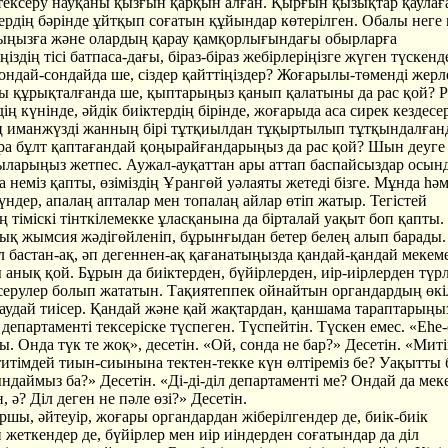
ексеру науқаны қызғын қарқын алған. Қырғын қызықтар қаулағ
ердің бәрінде ұйтқып соғатын құйындар көтерілген. Обалы неге 
ыңызға және олардың қарау қамқорлығындағы обырларға
іңіздің тісі батпаса-дағы, біраз-біраз жебірлеріңізге жүген түскенд
ондай-сондайда ше, сіздер қайттіңіздер? Жоғарылы-төменді жер
ны құрықталғанда ше, қыптарыңыз қанып қалатыны да рас қой? Р
ің күнінде, әйдік биіктердің бірінде, жоғарыда аса сирек кездесер
ең иманжүзді жанның бірі тұтқиылдан тұқыртылып тұтқындалғанд
ра бұлт қаптағандай қоңырайғандарыңыз да рас қой? Шын деуге
ларыңыз жетпес. Аужал-ауқаттан ары аттап баспайсыздар осынд
 неміз қапты, өзіміздің Ұрангөй уәлаяты жетеді бізге. Мұнда һә
ндер, апалаң апталар мен топалаң айлар өтіп жатыр. Тегістей
ң тіміскі тінткілемекке ұласқанына да бірталай уақыт боп қапты.
 жымсия жәдігөйленіп, бұрынғыдан бетер белең алып барады.
л бастан-ақ, әп дегеннен-ақ қағанатыңызда қандай-қандай мекем
анық қой. Бұрын да биіктерден, бүйірлерден, иір-иірлерден түрл
ксерулер болып жататын. Тақиятеппек ойнайтын органдардың өкі
жаудай тиісер. Қандай және қай жақтардан, қаншама тараптарыңы
 департаменті тексеріске түспеген. Түспейтін. Түскен емес. «Еһе-
 Онда түк те жоқ», десетін. «Ой, сонда не бар?» Десетін. «Мит
титімдей тиын-сиынына тектен-текке күн өлтіреміз бе? Уақытты 
даймыз ба?» Десетін. «Ді-ді-діл департаменті ме? Ондай да мек
, ә? Діл деген не пәле өзі?» Десетін.
шы, әйтеуір, жоғары органдардан жіберілгендер де, биік-биік
жеткендер де, бүйірлер мен иір иіндерден соғатындар да діл