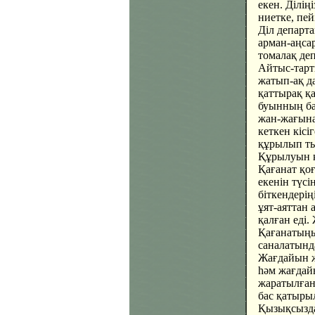
екен. Ділің
ниетке, пей
Діл департа
арман-аңсар
томалақ деп
Айтыс-тарт
жатып-ақ д
қаттырақ қа
буынның ба
жан-жағына
кеткен кісі
құрылып т
Құрылуын қ
Қағанат қоғ
екенін түс
біткендері
ұят-аяттан 
қалған еді. 
Қағанатыңыз
саналатынд
Жағдайын жа
һәм жағдай
жаратылған
бас қатыры
Қызықсыздар