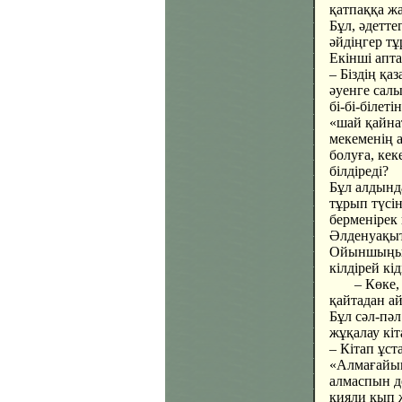
қатпаққа ж
Бұл, әдетте
әйдіңгер т
Екінші апт
– Біздің қа
әуенге сал
бі-бі-білет
«шай қайнат
мекеменің а
болуға, кек
білдіреді?
Бұл алдынд
тұрып түсі
берменірек
Әлденуақытт
Ойыншыңызд
кілдірей кід
– Көке, ос
қайтадан ай
Бұл сәл-пә
жұқалау кі
– Кітап ұст
«Алмағайып
алмаспын де
қияли қып ж