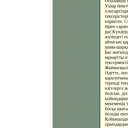
Осылайша т
Ұшар биікт
олигархтар
тексерістер
көрінген. С
бірен-сара
рас.Күндерд
жүзіндегі 
айнасын қа
шама-шарқы
Бас жағында
мұнартты кү
тексермекті
Жымысқылық
Әдетте, әуе
қаралатыны 
түренді те
өзгелерге 
болсын, діл
қойыңдаршы.
мекеменің 
босқа шығын
болады екен
Қойыңыздар
орындардан 