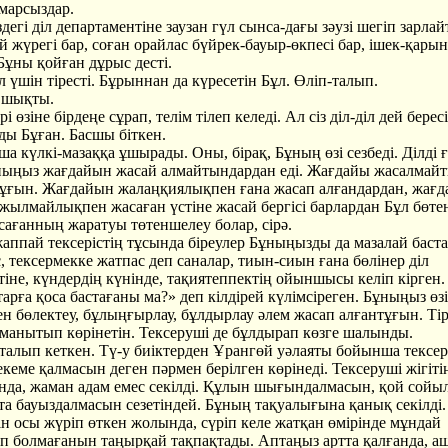
марсыздар.
дегі діл департаментіне заузан гүл сынса-дағы зәузі шегіп зарла
й жүрегі бар, соған орайлас бүйрек-бауыр-өкпесі бар, ішек-қары
Бұны қойған дұрыс десті.
 үшін тіресті. Бұрыннан да күресетін Бұл. Өліп-талып.
і шықты.
і өзіне бірдеңе сұрап, телім тілеп келеді. Ал сіз діл-діл дей бересі
ды Бұған. Басшы біткен.
а күлкі-мазаққа ұшырады. Оны, бірақ, Бұның өзі сезбеді. Ділді 
ұныңыз жағдайын жасай алмайтындардан еді. Жағдайы жасалмай
ұғын. Жағдайын жалаңқиялықпен ғана жасап алғандардан, жағ
ылмайлықпен жасаған үстіне жасай бергісі барлардан Бұл бөте
сағанның жаратуы төтеншелеу болар, сірә.
аппай тексерістің тұсында біреулер Бұныңызды да мазалай баста
, тексермекке жатпас деп саналар, тиын-сиын ғана бөлінер діл
іне, күндердің күнінде, тақиятеппектің ойыншысы келіп кірген.
атарға қоса бастағаны ма?» деп кілдірей күлімсіреген. Бұныңыз өзі
н бөлектеу, бұлыңғырлау, бұлдырлау әлем жасап алғантұғын. Ті
ұманытып көрінетін. Тексеруші де бұлдырап көзге шалынды.
сталып кеткен. Тү-у биіктерден Ұрангөй уәлаяты бойынша тексер
мекеме қалмасын деген пәрмен берілген көрінеді. Тексеруші жігітің
нда, жаман адам емес секілді. Құлын шығындалмасын, қой сойы
 та бауыздалмасын сезетіндей. Бұның тақуалығына қанық секілді.
н осы жүріп өткен жолында, сүріп келе жатқан өмірінде мұндай
ап болмағанын таңырқай тақпақтады. Аптаңыз артта қалғанда, а