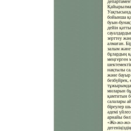
департамент
Қайырылмай
Уақтысында 
бойынша қа
буын-бунақт
дейін қатты
сауалдарды
зерттеу жән
алмаған. Бі
залым және 
бұлардың қ
меңгерген 
шектемектің
нақтылы сал
және бауыр
безбүйрек,
тұжырымдар
миларын бұ
қамтитын б
салалары ай
біреулер шы
әдемі үйлес
арнайы бөлі
«Жо-жо-жо-
дегеніңізді