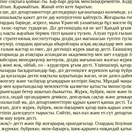
іне соқтыға қоймас-ты. Бәр-бәрі дерлік менсініңкіремейтін. Кіді
тын. Қарамайтын. Жанай өтіп кете баратын.
ше, діл департаменттері дегендеріңіз қағанатыңыз көлемінде, у
ншалықты қажет деген дау көтерілгенін қайтерсіз. Жоғарылы-тө
ардың бәрінде, әсіресе, мына Ұрангөй уәлаятында бұл мәселе бі
 талас-тартыс тудырған. Діл дегеніңіздің өзі не зат? Қандай ұғы
ң нақты жауабын бермек тіпті қиынға түскен. Алуан түрлі ғылы
е стратегиялық институттары ділдің дәл мағынасын түптеп түсін
реулері, олардың арасында абыройлары асқақ ақсақалдар мен зам
ғалым жастар аз емес, діл дегеніңіз жүрек шығар десті. Екіншілер
атарында да атақтары аспандаған академиктер мен шет елдерде б
майсораң менеджерлер жетерлік, ділдің мағынасын жалғыз жүре
 жөні жоқ, ойбай, ол – күрделірек ұғым десті. Үшіншілері, қата
аларды басқаратындар бар, діл дегеніңізге жүрекпен қатар бүйр
 да қосылады деген нақтылы қорытынды жасап, оған дәлел-дәйек
 өкпелеу және тасбауыр ұғымдарын келтіріп бақты. Мұндай маң
 мен қорытындылар мемлекеттік қызметке қатысты министрлік
рынғыдан бетер ашытып-быжытты. Жүрек, бүйрек, өкпе және б
олса, ондай органдармен демікпе, денсаулық сақтау және демжа
налыспай ма, діл департаменттерін құрып қажеті қанша десті. Т
ғып, ділге жүрек, бүйрек, өкпе-бауырмен қатар ішек-қарын әлемі
етінін дәлелдеуге тырысты. Сөйтіп, мал-пал және ет-сүт департа
м ашу керек десті.
жоқ!» десті және бір жоғарырақ орындағылар. Олардың білуінше
ң жүрекке, бүйрекке, өкпе-бауырға, ішек-қарынға ешқандай қаты