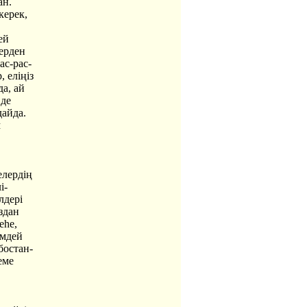
ан.
керек,
ей
лерден
ас-рас-
, еліңіз
а, ай
 де
айда.
м
елердің
і-
лдері
здан
еһе,
імдей
бостан-
еме