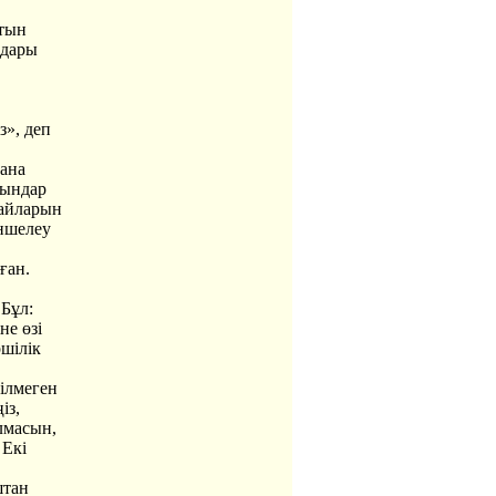
йтын
ндары
з», деп
ғана
тындар
дайларын
ншелеу
ған.
 Бұл:
не өзі
ршілік
ілмеген
із,
лмасын,
 Екі
штан