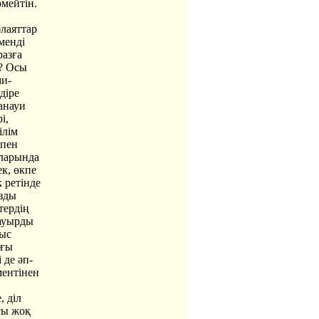
рмейтін.
әлаяттар
менді
разға
м? Осы
ми-
діре
анауи
і,
ілім
кпен
рларында
ек, өкпе
 ретінде
ызды
тердің
ауырды
рыс
ағы
 де әп-
ментінен
, діл
сы жоқ