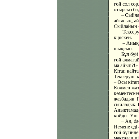
ғой сол со
отырсыз ба,
– Сыйлағал
айтасың, әй
Сыйлайын с
Тексеруші 
кіріскен.
– Анықтама
шықсын.
Бұл бүй де
ғой алмағай
ма айып?!»
Кітап қайт
Тексеруші 
– Осы кіта
Қолмен жаз
көмектеске
жазбадық. П
сыйладық. 
Анықтамада
қойды. Үш 
– Ал, басқ
Немене еді
ғой бүгінде
мақтадан и