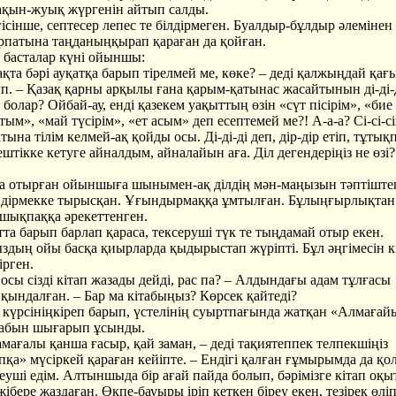
ақын-жуық жүргенін айтып салды.
гісінше, септесер лепес те білдірмеген. Буалдыр-бұлдыр әлемінен 
ұрпатына таңданыңқырап қараған да қойған.
а басталар күні ойыншы:
зақта бәрі ауқатқа барып тірелмей ме, көке? – деді қалжыңдай қағ
ып. – Қазақ қарны арқылы ғана қарым-қатынас жасайтынын ді-ді-
ін болар? Ойбай-ау, енді қазекем уақыттың өзін «сүт пісірім», «бие
ым», «май түсірім», «ет асым» деп есептемей ме?! А-а-а? Сі-сі-сі
тына тілім келмей-ақ қойды осы. Ді-ді-ді деп, дір-дір етіп, тұтық
ештікке кетуге айналдым, айналайын аға. Діл дегендеріңіз не өзі?
а отырған ойыншыға шынымен-ақ ділдің мән-маңызын тәптіште
ндірмекке тырысқан. Ұғындырмаққа ұмтылған. Бұлыңғырлықтан
 шықпаққа әрекеттенген.
а барып барлап қараса, тексеруші түк те тыңдамай отыр екен.
ың ойы басқа қиырларда қыдырыстап жүріпті. Бұл әңгімесін кі
ірген.
ы сізді кітап жазады дейді, рас па? – Алдындағы адам тұлғасы
қындалған. – Бар ма кітабыңыз? Көрсек қайтеді?
л күрсініңкіреп барып, үстелінің суыртпағында жатқан «Алмағай
табын шығарып ұсынды.
амағалы қанша ғасыр, қай заман, – деді тақиятеппек телпекшіңіз
қа» мүсіркей қараған кейіпте. – Ендігі қалған ғұмырымда да қо
уші едім. Алтыншыда бір ағай пайда болып, бәрімізге кітап оқы
ібере жаздаған. Өкпе-бауыры іріп кеткен біреу екен, тезірек өлі