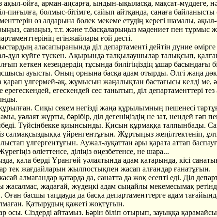
із ақыл-ойға, арман-аңсарға, ындын-ықыласқа, мақсат-мүддеге, нә
іл-пиғылға, болмыс-бітімге, сайып айтқанда, санаға байланысты с
менттерін өз алдарына бөлек мекеме етудің керегі шамалы, ақыл
ыңыз, санаңыз, т.т. және т.басқаларыңыз мәдениет пен тұрмыс ж
артаменттерінің егінжайлары ғой десті.
ыстардың аласапыранында діл департаменті дейтін дүние өмірге
ал-дұл күйге түскен. Ақырында талқылаушылар талықсып, қалғ
лғып кеткен кезеңдердің тұсында билігіңіздің ұшар басындағы б
сшысы ауысты. Оның орнына басқа адам отырды. Әлгі жаңа дөк
 қарап үлгермей-ақ, жұмысын жаңалықтан бастағысы келді ме, ә
ге ерегескендей, егескендей сес танытып, діл департаменттері тез
ынды.
ұрылған. Сиқы секем негізді жаңа құрылымның пешенесі тартұ
амы, уәлаят жұрты, бәрібір, діл дегеніңіздің не зат, нендей гәп п
інбеді. Түйсінбекке қиынсынды. Қисын құрмаққа талпынбады. Са
ңіз салмақсыздыққа үйренгентұғын. Жұртыңыз жеңілтектеніп, ұ
алыстап үлгергентұғын. Аужал-ауқаттан ары қарата аттап баспауғ
Жүрегіңіз өліеттенсе, діліңіз өңезбетенсе, не шара...
да, қала берді Ұрангөй уәлаятында адам қатарында, кісі санаты
ар тек жағдайларын жылпостықпен жасап алғандар ғанатұғын.
сай алмағандар қатарда да, санатта да жоқ есепті еді. Діл депар
ы жасалмас, жадағай, жүдеңкі адам сыңайлы мекемесымақ ретінд
. Оған басшы таңдауда да басқа департаменттерге адам тағайын
лмаған. Қатырудың қажеті жоқтұғын.
 осы. Сіздерді айтамыз. Бәрін біліп отырып, зауыққа қарамайсы