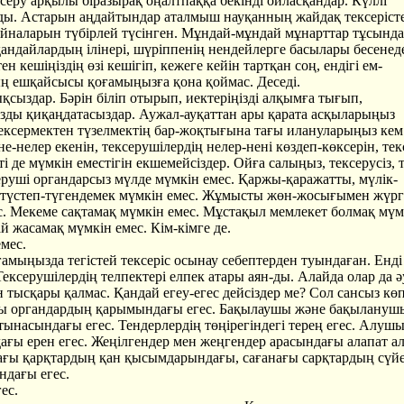
серу арқылы біразырақ оңалтпаққа бекінді ойласқандар. Күллі
ы. Астарын аңдайтындар аталмыш науқанның жайдақ тексерісте
 айналарын түбірлей түсінген. Мұндай-мұндай мұнарттар тұсында
қандайлардың ілінері, шүріппенің нендейлерге басылары бесенед
ен кешіңіздің өзі кешігіп, кежеге кейін тартқан соң, ендігі ем-
 ешқайсысы қоғамыңызға қона қоймас. Деседі.
қсыздар. Бәрін біліп отырып, иектеріңізді алқымға тығып,
ды қиқаңдатасыздар. Аужал-ауқаттан ары қарата асқыларыңыз
Тексермектен түзелмектің бар-жоқтығына тағы илануларыңыз кем
не-нелер екенін, тексерушілердің нелер-нені көздеп-көксерін, тек
пті де мүмкін еместігін екшемейсіздер. Ойға салыңыз, тексерусіз,
еруші органдарсыз мүлде мүмкін емес. Қаржы-қаражатты, мүлік-
түстеп-түгендемек мүмкін емес. Жұмысты жөн-жосығымен жүрг
с. Мекеме сақтамақ мүмкін емес. Мұстақыл мемлекет болмақ мүм
й жасамақ мүмкін емес. Кім-кімге де.
мес.
амыңызда тегістей тексеріс осынау себептерден туындаған. Енді 
 Тексерушілердің телпектері елпек атары аян-ды. Алайда олар да ә
н тысқары қалмас. Қандай егеу-егес дейсіздер ме? Сол сансыз кө
ы органдардың қарымындағы егес. Бақылаушы және бақылануш
тынасындағы егес. Тендерлердің төңірегіндегі терең егес. Алуш
ағы ерен егес. Жеңілгендер мен жеңгендер арасындағы алапат а
нағы қарқтардың қан қысымдарындағы, сағанағы сарқтардың сүй
дағы егес.
ес.