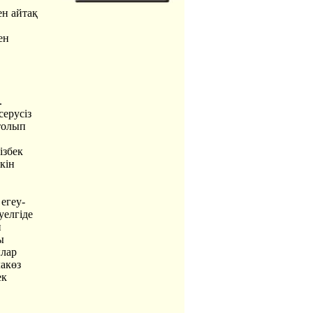
н айтақ
ен
.
серусіз
 толып
ізбек
кін
егеу-
уелгіде
п
ы
ылар
лакөз
ек