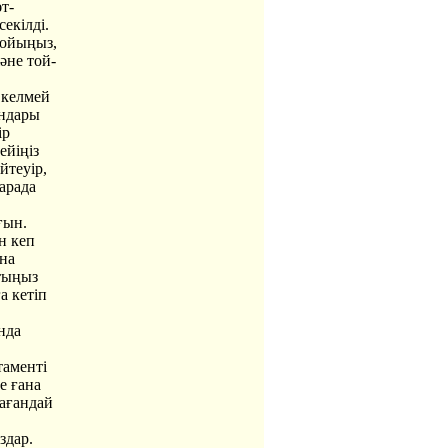
т-
екілді.
-ойыңыз,
әне той-
 келмей
андары
ір
ейіңіз
йтеуір,
 арада
ғын.
ен кеп
на
лтыңыз
а кетіп
нда
таменті
е ғана
дағандай
здар.