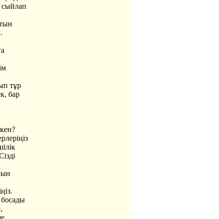
н сыйлап
атын
.
ға
ім
ып тұр
к, бар
ткен?
рлеріңіз
шілік
Сізді
лын
ңіз.
 босады
,
ше