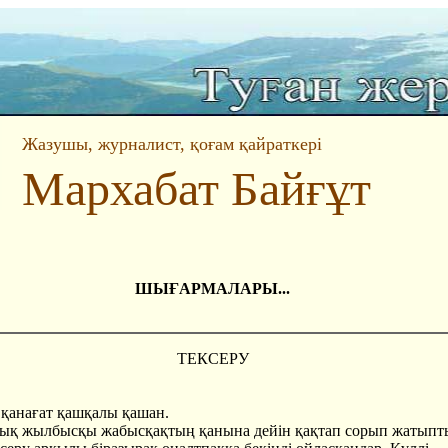
Жазушы, журналист, қоғам қайраткері
Мархабат Байғұт
ШЫҒАРМАЛАРЫ...
ТЕКСЕРУ
 қанағат қашқалы қашан.
қ жылбысқы жабысқақтың қанына дейін қақтап сорып жатыпт