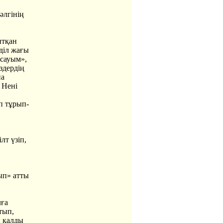
әлгінің
ытқан
діл жағы
 сауым»,
здердің
па
 Нені
п тұрып-
лт үзіп,
ып» атты
лға
тып,
п қалды