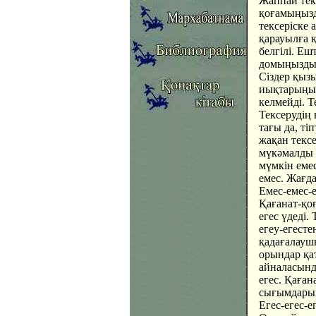
Жаппай тек
қоғамыңызд
тексеріске
қарауылға 
белгілі. Ешт
домыңыздың
Сіздер қызы
иықтарыңыз
келмейді. 
Тексерудің 
тағы да, ті
жақан текс
мүкәмалды 
мүмкін еме
емес. Жағда
Емес-емес-е
Қағанат-қоғ
егес үдеді.
егеу-егесте
қадағалауш
орындар қа
айналасынд
егес. Қаға
сығымдарын
Егес-егес-ег