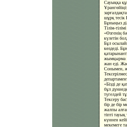
Сауыққа құ
Ұрангөйіңіз
зарғалдақта
шұрқ тесік 
Бұныңыз діл
Тілім-тілім
«Өзгенің бәр
күлетін бол
Бұл осылайш
көздеді. Б
қатарынант
жымқырма ж
жан еді. Жа
Сонымен, ж
Тексерілмес
департамент
«Бізді де қ
бұл дүниеде
түгелдей т
Тексеру ба
бір де бір 
жалпы алға
тіпті тауық
күннен кейі
мекемеге т