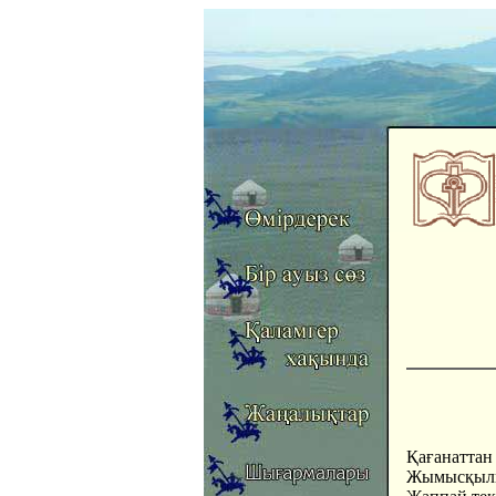
Қағанаттан
Жымысқылы