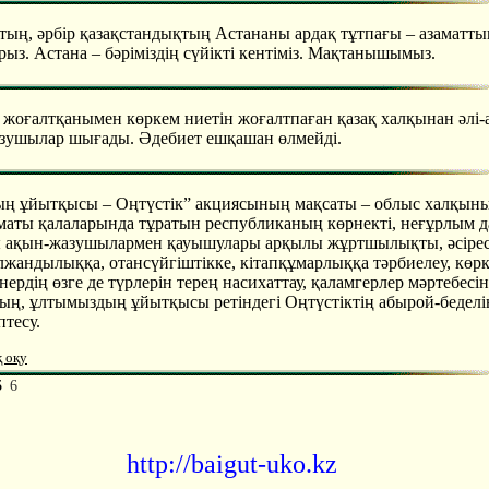
қтың, әрбір қазақстандықтың Астананы ардақ тұтпағы – азаматты
ыз. Астана – бәріміздің сүйікті кентіміз. Мақтанышымыз.
 жоғалтқанымен көркем ниетін жоғалтпаған қазақ халқынан әлі-а
зушылар шығады. Әдебиет ешқашан өлмейді.
 ұйытқысы – Оңтүстік” акциясының мақсаты – облыс халқын
маты қалаларында тұратын республиканың көрнекті, неғұрлым 
ы ақын-жазушылармен қауышулары арқылы жұртшылықты, әсірес
лжандылыққа, отансүйгіштікке, кітапқұмарлыққа тәрбиелеу, көр
өнердің өзге де түрлерін терең насихаттау, қаламгерлер мәртебесін
ң, ұлтымыздың ұйытқысы ретіндегі Оңтүстіктің абырой-беделі
птесу.
қ оқу
5
6
http://baigut-uko.kz