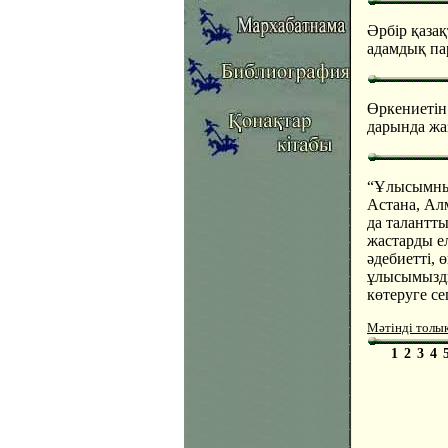
Әрбір қаза
адамдық пар
Өркениетін
дарында жа
“Ұлысымның
Астана, Ал
да талантт
жастарды е
әдебиетті, 
ұлысымызды
көтеруге се
Мәтінді толы
1
2
3
4