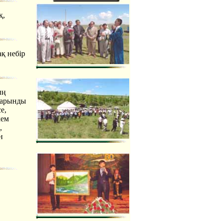
қ,
қ небір
ың
дарынды
е,
кем
,
н