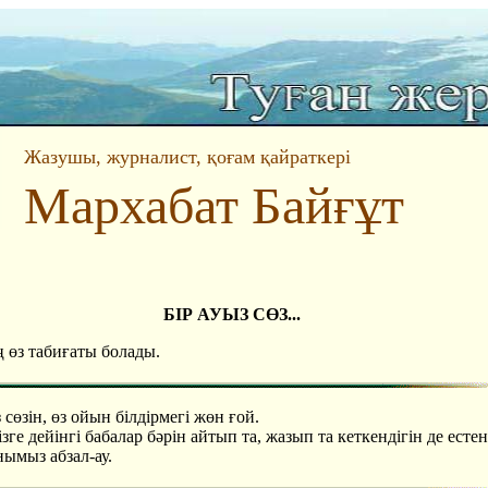
Жазушы, журналист, қоғам қайраткері
Мархабат Байғұт
БІР АУЫЗ СӨЗ...
 өз табиғаты болады.
 сөзін, өз ойын білдірмегі жөн ғой.
зге дейінгі бабалар бәрін айтып та, жазып та кеткендігін де естен
ымыз абзал-ау.