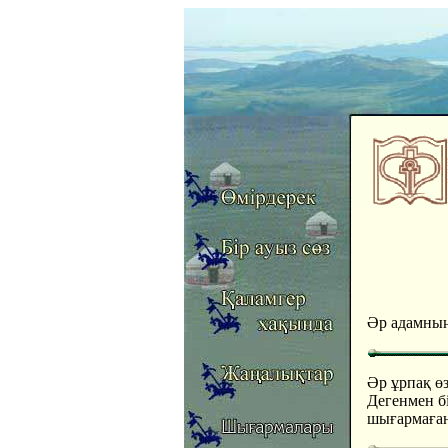
Әр адамның
Әр ұрпақ өз
Дегенмен бі
шығармаған