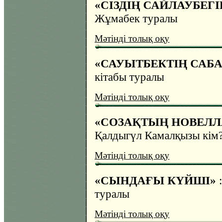
«СІЗДІҢ САЙЛАУБЕГІҢ
Жұмабек туралы
Мәтінді толық оқу
«САУЫТБЕКТІҢ САБ
кітабы туралы
Мәтінді толық оқу
«СОЗАҚТЫҢ НОВЕЛ
Қалдыгүл Камалқызы кім
Мәтінді толық оқу
«СЫНДАҒЫ КҮЙШІ»
туралы
Мәтінді толық оқу