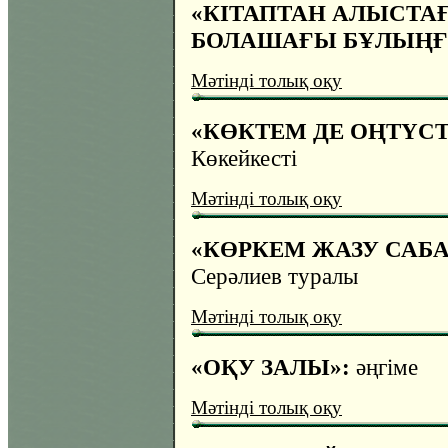
«КІТАПТАН АЛЫСТА
БОЛАШАҒЫ БҰЛЫҢҒЫ
Мәтінді толық оқу
«КӨКТЕМ ДЕ ОҢТҮСТ
Көкейкесті
Мәтінді толық оқу
«КӨРКЕМ ЖАЗУ САБА
Серәлиев туралы
Мәтінді толық оқу
«ОҚУ ЗАЛЫ»:
әңгіме
Мәтінді толық оқу