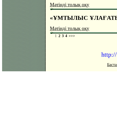
Мәтінді толық оқу
«ҰМТЫЛЫС ҰЛАҒАТ
Мәтінді толық оқу
1
2
3
4
>>>
http:/
Баста