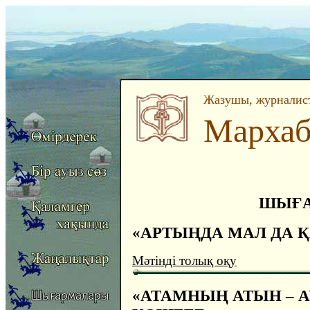
Жазушы, журналист
Мархаб
ШЫҒА
«АРТЫҢДА МАЛ ДА Қ
Мәтінді толық оқу
«АТАМНЫҢ АТЫН – 