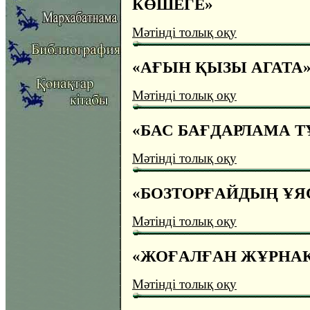
КӨШЕГЕ»
Мәтінді толық оқу
«АҒЫН ҚЫЗЫ АГАТА
Мәтінді толық оқу
«БАС БАҒДАРЛАМА Т
Мәтінді толық оқу
«БОЗТОРҒАЙДЫҢ ҰЯ
Мәтінді толық оқу
«ЖОҒАЛҒАН ЖҰРНА
Мәтінді толық оқу