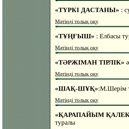
«ТҮРКІ ДАСТАНЫ»
: 
Мәтінді толық оқу
«ТҰҢҒЫШ»
: Елбасы т
Мәтінді толық оқу
«ТӘРЖІМАН ТІРЛІК»
Мәтінді толық оқу
«ШАҚ-ШҰҚ»
:М.Шерім 
Мәтінді толық оқу
«ҚАРАПАЙЫМ ҚАЛЕК
туралы