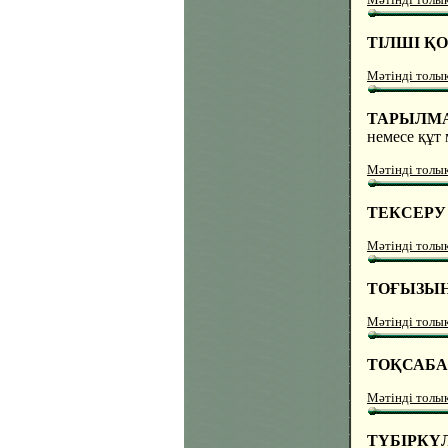
ТІЛШІ Қ
Мәтінді толы
ТАРЫЛМА,
немесе құт
Мәтінді толы
ТЕКСЕРУ
Мәтінді толы
ТОҒЫЗЫ
Мәтінді толы
ТОҚСАБ
Мәтінді толы
ТҮБІРКҮ