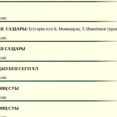
қ оқу
Ш САЗДАРЫ:
Егіз өрім эссе Б. Момышұлы, Т. Иманбеков тура
қ оқу
Ш САЗДАРЫ
қ оқу
ЫЗ БЕН СЕГІЗ ҰЛ
қ оқу
НІҢ СУЫ
қ оқу
НІҢ СУЫ
қ оқу