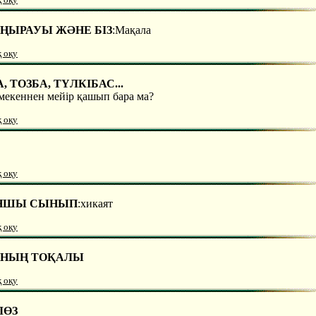
ОҢЫРАУЫ ЖӘНЕ БІЗ
:Мақала
қ оқу
 ТОЗБА, ТҮЛКІБАС...
 мекеннен мейір қашып бара ма?
қ оқу
қ оқу
НШЫ СЫНЫП
:хикаят
қ оқу
АНЫҢ ТОҚАЛЫ
қ оқу
ЛӨЗ