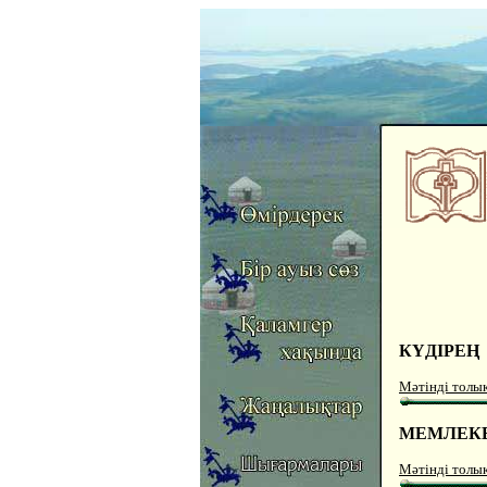
КҮДІРЕҢ
Мәтінді толы
МЕМЛЕКЕ
Мәтінді толы