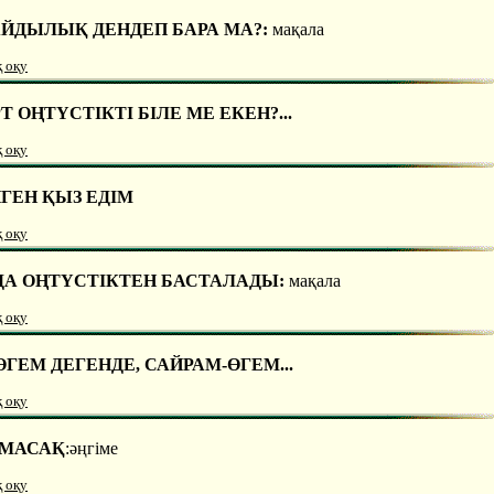
ЙДЫЛЫҚ ДЕНДЕП БАРА МА?:
мақала
қ оқу
 ОҢТҮСТІКТІ БІЛЕ МЕ ЕКЕН?...
қ оқу
ЙГЕН ҚЫЗ ЕДІМ
қ оқу
ДА ОҢТҮСТІКТЕН БАСТАЛАДЫ:
мақала
қ оқу
ГЕМ ДЕГЕНДЕ, САЙРАМ-ӨГЕМ...
қ оқу
 МАСАҚ
:әңгіме
қ оқу