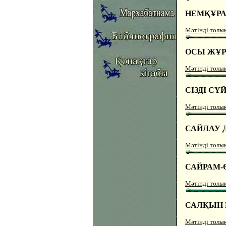
НЕМҚҰРА
Мәтінді толы
ОСЫ ЖҰРТ
Мәтінді толы
СІЗДІ СҮ
Мәтінді толы
САЙЛАУ 
Мәтінді толы
САЙРАМ-Ө
Мәтінді толы
САЛҚЫН
Мәтінді толы