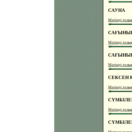
САУНА
Мәтінді толы
САҒЫНЫ
Мәтінді толы
САҒЫНЫ
Мәтінді толы
СЕКСЕН Қ
Мәтінді толы
СҮМБІЛЕ
Мәтінді толы
СҮМБІЛЕ
Мәтінді толы