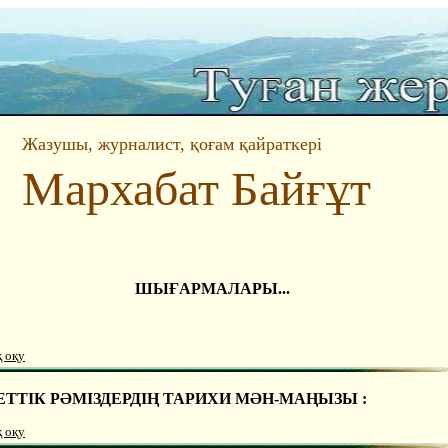
Жазушы, журналист, қоғам қайраткері
Мархабат Байғұт
ШЫҒАРМАЛАРЫ...
қ оқу
ТТІК РӘМІЗДЕРДІҢ ТАРИХИ МӘН-МАҢЫЗЫ :
қ оқу