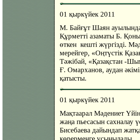
01 қыркүйек 2011
М. Байғұт Шаян ауылында
Құрметті азаматы Б. Қон
өткен кешті жүргізді. Мә
мерейгер, «Оңтүстік Қазақ
Тәжібай, «Қазақстан -Ш
Ғ. Омарханов, аудан әкімі
қатысты.
01 қыркүйек 2011
Мақтаарал Мәдениет Үйін
жаңа пьесасын сахналау ү
Бисебаева дайындап жатқ
көрерменге ұсынылады.