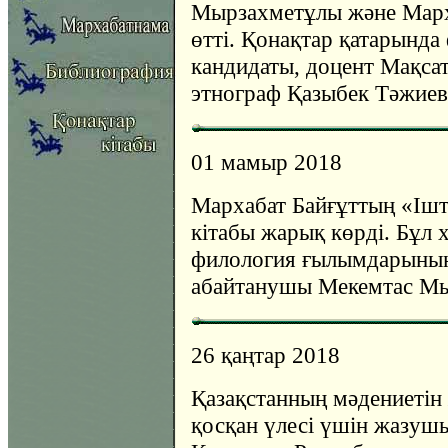
Мырзахметұлы және Марха
өтті. Қонақтар қатарынд
кандидаты, доцент Мақса
этнограф Қазыбек Тәжиев
01 мамыр 2018
Мархабат Байғұттың «Ішт
кітабы жарық көрді. Бұл х
филология ғылымдарының
абайтанушы Мекемтас Мы
26 қаңтар 2018
Қазақстанның мәдениетін 
қосқан үлесі үшін жазуш