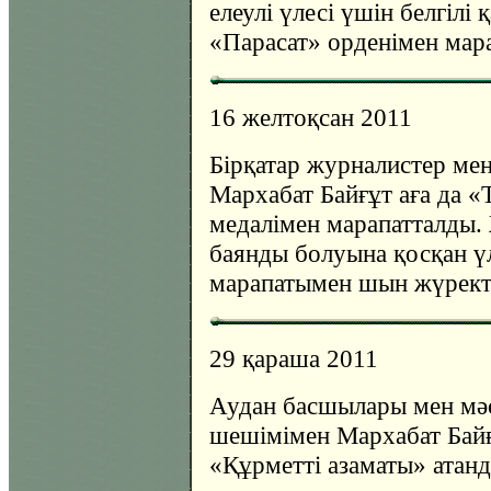
елеулі үлесі үшін белгілі
«Парасат» орденімен мар
16 желтоқсан 2011
Бірқатар журналистер ме
Мархабат Байғұт аға да «
медалімен марапатталды.
баянды болуына қосқан үл
марапатымен шын жүрект
29 қараша 2011
Аудан басшылары мен мә
шешімімен Мархабат Байғ
«Құрметті азаматы» атанд