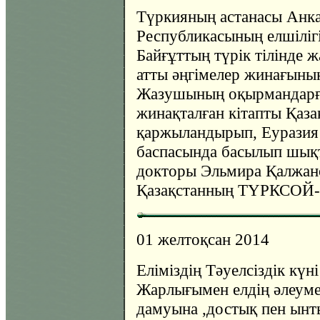
Түркияның астанасы Анка
Республикасының елшіліг
Байғұттың түрік тілінде 
атты әңгімелер жинағының 
Жазушының оқырмандарға
жинақталған кітапты Қаза
қаржыландырып, Еуразия
баспасында басылып шық
докторы Эльмира Қалжано
Қазақстанның ТҮРКСОЙ-да
01 желтоқсан 2014
Еліміздің Тәуелсіздік күн
Жарлығымен елдің әлеуме
дамуына ,достық пен ынт