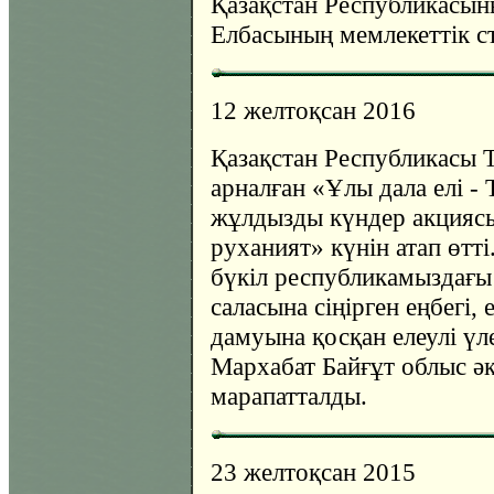
Қазақстан Республикасын
Елбасының мемлекеттік с
12 желтоқсан 2016
Қазақстан Республикасы Т
арналған «Ұлы дала елі - Т
жұлдызды күндер акцияс
руханият» күнін атап өтті.
бүкіл республикамыздағы
саласына сіңірген еңбегі,
дамуына қосқан елеулі үле
Мархабат Байғұт облыс ә
марапатталды.
23 желтоқсан 2015