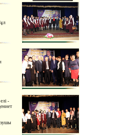
Бұл
н
елі -
дениет
жазушы