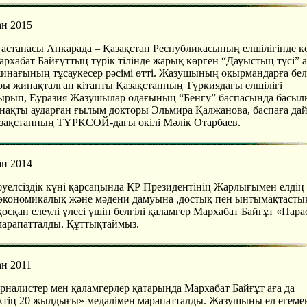
ан 2015
астанасы Анкарада – Қазақстан Республикасының елшілігінде к
архабат Байғұттың түрік тілінде жарық көрген “Дауыстың түсі” 
жинағының тұсаукесер рәсімі өтті. Жазушының оқырмандарға бел
ы жинақталған кітапты Қазақстанның Түркиядағы елшілігі
рып, Еуразия Жазушылар одағының “Бенгу” баспасында басыл
ақты аударған ғылым докторы Эльмира Қалжанова, баспаға да
зақстанның ТҮРКСОЙ-дағы өкілі Мәлік Отарбаев.
ан 2014
Тәуелсіздік күні қарсаңында ҚР Президентінің Жарлығымен елдің
-экономикалық және мәдени дамуына ,достық пен ынтымақтасты
осқан елеулі үлесі үшін белгілі қаламгер Мархабат Байғұт «Пара
марапатталды. Құттықтаймыз.
ан 2011
урналистер мен қаламгерлер қатарында Мархабат Байғұт аға да
іктің 20 жылдығы» медалімен марапатталды. Жазушыны ел егемен