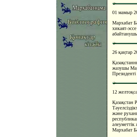
01 мамыр 2
Мархабат Б
хикаят-эсс
абайтанушы
26 қаңтар 2
Қазақстанны
жазушы Мар
Президенті
12 желтоқс
Қазақстан Р
Тәуелсізді
және рухани
республикам
әлеуметтік 
Мархабат Б