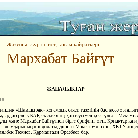
Жазушы, журналист, қоғам қайраткері
Мархабат Байғұт
ЖАҢАЛЫҚТАР
18
удандық «Шамшырақ» қоғамдық саяси газетінің баспасөз орталы
м, ардагерлер, БАҚ өкілдерінің қатысуымен қос тұлға – Мекемта
лы және Мархабат Байғұтпен бірге брифинг өтті. Қонақтар қат
ғылымдарының кандидаты, доцент Мақсат Әліпхан, ХҚТУ доцен
азыбек Тәжиев, Құрманғали Оразбаев бар.