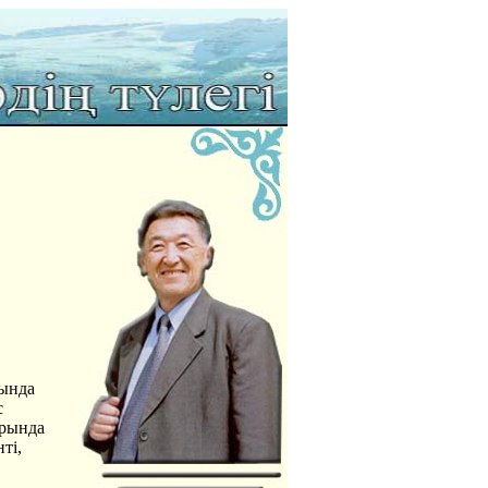
ғында
с
арында
ті,