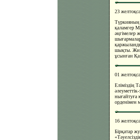
23 желтоқс
Түркияның 
қаламгер М
әңгімелер 
шығармалар
қаржыланды
шықты. Жин
ұсынған Қа
01 желтоқс
Еліміздің 
әлеуметтік
нығайтуға қ
орденімен 
16 желтоқс
Бірқатар ж
«Тәуелсізд