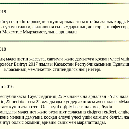
018
айғұттың «Іштарлық пен құштарлық» атты кітабы жарық көрді. 
е - ғұлама ғалым, филология ғылымдарының докторы, профессор,
 Мекемтас Мырзахметұлына арналады.
018
ң мәдениетін жасауға, сақтауға және дамытуға қосқан үлесі үші
хабат Байғұт 2017 жылғы Қазақстан Республикасының Тұңғыш
 – Елбасының мемлекеттік стипендиясының иегері.
ан 2016
еспубликасы Тәуелсіздігінің 25 жылдығына арналған «Ұлы дала 
ктің 25 негізі» атты 25 жұлдызды күндер акциясы аясындағы «Мә
ят» күнін атап өтті. Осы күні өңірімізге ғана емес, бүкіл
ыздағы мәдениет және руханият саласына сіңірген еңбегі, елдің
және мәдени дамуына қосқан елеулі үлесі үшін елімізге белгілі 
айғұт облыс әкімінің арнайы сыйымен марапатталды.