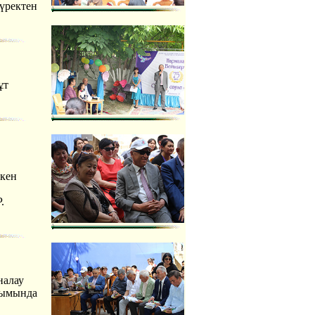
үректен
ұт
ткен
.
налау
усымында