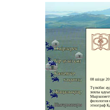
08 шілде 20
Түлкібас а
зиялы қауы
Мырзахметұ
филология 
этнограф Қ