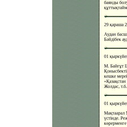
баянды бол
құттықтайм
29 қараша 
Аудан басш
Бәйдібек а
01 қыркүйе
М. Байғұт 
Қонысбекті
кешке мерей
«Қазақстан
Жолдас, т.б
01 қыркүйе
Мақтаарал 
үстінде. Р
көрерменге