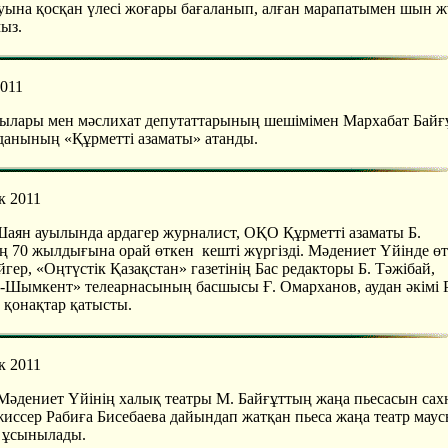
уына қосқан үлесі жоғары бағаланып, алған марапатымен шын ж
ыз.
2011
ылары мен мәслихат депутаттарының шешімімен Мархабат Байғ
уданының «Құрметті азаматы» атанды.
к 2011
Шаян ауылында ардагер журналист, ОҚО Құрметті азаматы Б.
ң 70 жылдығына орай өткен кешті жүргізді. Мәдениет Үйінде ө
гер, «Оңтүстік Қазақстан» газетінің Бас редакторы Б. Тәжібай,
 -Шымкент» телеарнасының басшысы Ғ. Омарханов, аудан әкімі Р
. қонақтар қатысты.
к 2011
Мәдениет Үйінің халық театры М. Байғұттың жаңа пьесасын сах
ежиссер Рабиға Бисебаева дайындап жатқан пьеса жаңа театр ма
 ұсынылады.