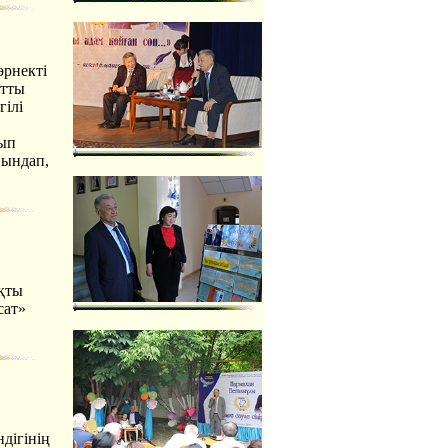
өрнекті
атты
гілі
ып
йындап,
қты
сат»
дігінің